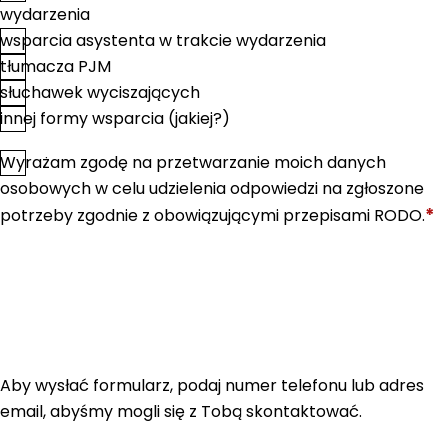
wydarzenia
wsparcia asystenta w trakcie wydarzenia
tłumacza PJM
słuchawek wyciszających
innej formy wsparcia (jakiej?)
Wyrażam zgodę na przetwarzanie moich danych
*
Zgoda
osobowych w celu udzielenia odpowiedzi na zgłoszone
*
potrzeby zgodnie z obowiązującymi przepisami RODO.
Aby wysłać formularz, podaj numer telefonu lub adres
email, abyśmy mogli się z Tobą skontaktować.