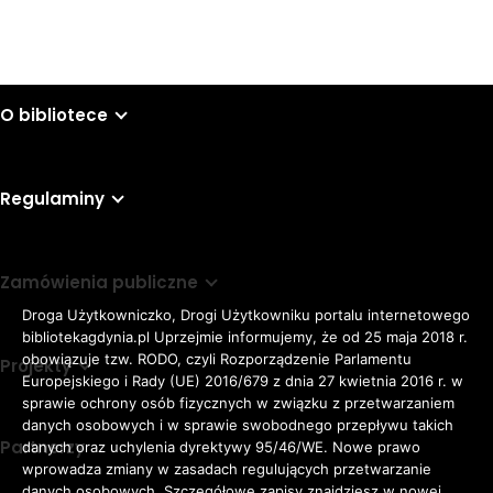
O bibliotece
Regulaminy
Zamówienia publiczne
Droga Użytkowniczko, Drogi Użytkowniku portalu internetowego
bibliotekagdynia.pl Uprzejmie informujemy, że od 25 maja 2018 r.
obowiązuje tzw. RODO, czyli Rozporządzenie Parlamentu
Projekty
Europejskiego i Rady (UE) 2016/679 z dnia 27 kwietnia 2016 r. w
sprawie ochrony osób fizycznych w związku z przetwarzaniem
danych osobowych i w sprawie swobodnego przepływu takich
Partnerzy
danych oraz uchylenia dyrektywy 95/46/WE. Nowe prawo
Rozmiar
wprowadza zmiany w zasadach regulujących przetwarzanie
domyślna czcionka
A
danych osobowych. Szczegółowe zapisy znajdziesz w nowej