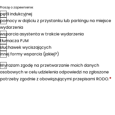
Proszę o zapewnienie:
pętli indukcyjnej
pomocy w dojściu z przystanku lub parkingu na miejsce
wydarzenia
wsparcia asystenta w trakcie wydarzenia
tłumacza PJM
słuchawek wyciszających
innej formy wsparcia (jakiej?)
Wyrażam zgodę na przetwarzanie moich danych
*
Zgoda
osobowych w celu udzielenia odpowiedzi na zgłoszone
*
potrzeby zgodnie z obowiązującymi przepisami RODO.