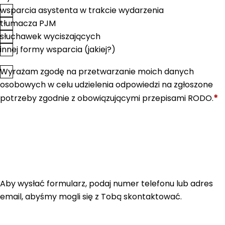
wsparcia asystenta w trakcie wydarzenia
tłumacza PJM
słuchawek wyciszających
innej formy wsparcia (jakiej?)
Wyrażam zgodę na przetwarzanie moich danych
*
Zgoda
osobowych w celu udzielenia odpowiedzi na zgłoszone
*
potrzeby zgodnie z obowiązującymi przepisami RODO.
Aby wysłać formularz, podaj numer telefonu lub adres
email, abyśmy mogli się z Tobą skontaktować.