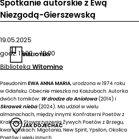
Spotkanie autorskie z Ewą
Niezgodą-Gierszewską
19.05.2025
godz. 17:00 – 18:00
BIBLIOTEKI
Biblioteka
Witomino
Pseudonim
EWA ANNA MARIA
, urodzona w 1974 roku
w Gdańsku. Obecnie mieszka na Kaszubach. Autorka
dwóch tomików:
W drodze do Aniołowa
(2014) i
Skrawek nieba
(2024). Ma udział w wielu
almanachach, między innymi: Konfraterni Poetów z
Krakowa, Stowarzyszenia Żywych Poetów z Brzegu,
JAK DOJECHAĆ
kwartalnikach: Migotania, New Spirit, Ypsilon, Okolica
Poetów i wielu innych.