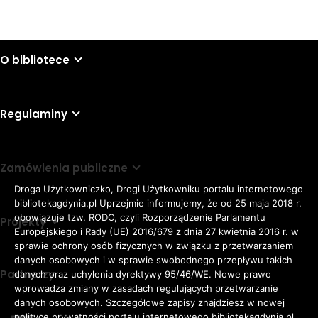
O bibliotece
Regulaminy
Zamówienia publiczne
Droga Użytkowniczko, Drogi Użytkowniku portalu internetowego
bibliotekagdynia.pl Uprzejmie informujemy, że od 25 maja 2018 r.
obowiązuje tzw. RODO, czyli Rozporządzenie Parlamentu
Projekty
Europejskiego i Rady (UE) 2016/679 z dnia 27 kwietnia 2016 r. w
sprawie ochrony osób fizycznych w związku z przetwarzaniem
danych osobowych i w sprawie swobodnego przepływu takich
Partnerzy
danych oraz uchylenia dyrektywy 95/46/WE. Nowe prawo
Rozmiar
wprowadza zmiany w zasadach regulujących przetwarzanie
domyślna czcionka
A
danych osobowych. Szczegółowe zapisy znajdziesz w nowej
czcionki
większa czcionka
A
KONTRAST:
ZWIĘKSZ
polityce prywatności portalu internetowego bibliotekagdynia.pl.