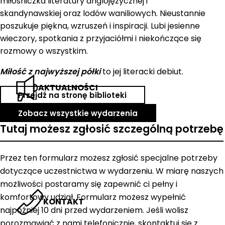
miłośniczka literatury anglojęzycznej i
skandynawskiej oraz lodów waniliowych. Nieustannie
poszukuje piękna, wzruszeń i inspiracji. Lubi jesienne
wieczory, spotkania z przyjaciółmi i niekończące się
rozmowy o wszystkim.
Miłość z najwyższej półki
to jej literacki debiut.
AKTUALNOŚCI
Przejdź na stronę biblioteki
Zobacz wszystkie wydarzenia
Tutaj możesz zgłosić szczególną potrzebę
Przez ten formularz możesz zgłosić specjalne potrzeby
dotyczące uczestnictwa w wydarzeniu. W miarę naszych
możliwości postaramy się zapewnić ci pełny i
komfortowy udział. Formularz możesz wypełnić
KONTAKT
najpóźniej 10 dni przed wydarzeniem. Jeśli wolisz
porozmawiać z nami telefonicznie, skontaktuj się z