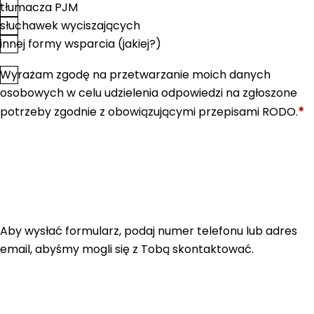
tłumacza PJM
słuchawek wyciszających
innej formy wsparcia (jakiej?)
Wyrażam zgodę na przetwarzanie moich danych
*
Zgoda
osobowych w celu udzielenia odpowiedzi na zgłoszone
*
potrzeby zgodnie z obowiązującymi przepisami RODO.
Aby wysłać formularz, podaj numer telefonu lub adres
email, abyśmy mogli się z Tobą skontaktować.