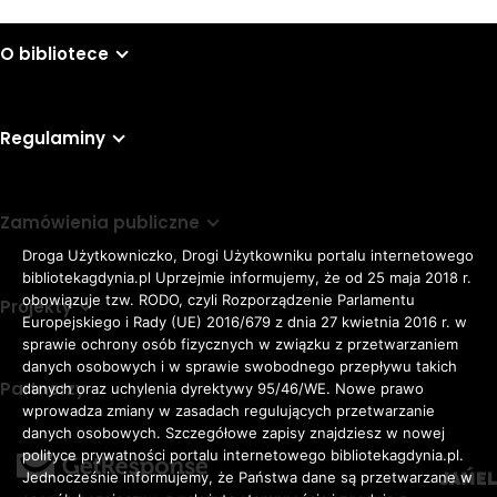
O bibliotece
Regulaminy
Zamówienia publiczne
Droga Użytkowniczko, Drogi Użytkowniku portalu internetowego
bibliotekagdynia.pl Uprzejmie informujemy, że od 25 maja 2018 r.
obowiązuje tzw. RODO, czyli Rozporządzenie Parlamentu
Projekty
Europejskiego i Rady (UE) 2016/679 z dnia 27 kwietnia 2016 r. w
sprawie ochrony osób fizycznych w związku z przetwarzaniem
danych osobowych i w sprawie swobodnego przepływu takich
Partnerzy
danych oraz uchylenia dyrektywy 95/46/WE. Nowe prawo
Rozmiar
wprowadza zmiany w zasadach regulujących przetwarzanie
domyślna czcionka
A
danych osobowych. Szczegółowe zapisy znajdziesz w nowej
czcionki
większa czcionka
A
KONTRAST:
ZWIĘKSZ
polityce prywatności portalu internetowego bibliotekagdynia.pl.
duża czcionka
Jednocześnie informujemy, że Państwa dane są przetwarzane w
A
ODSTĘPY