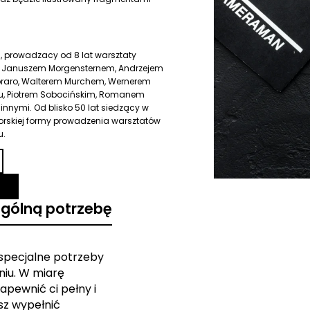
, prowadzacy od 8 lat warsztaty
in. Januszem Morgensternem, Andrzejem
oraro, Walterem Murchem, Wernerem
iou, Piotrem Sobocińskim, Romanem
nnymi. Od blisko 50 lat siedzący w
torskiej formy prowadzenia warsztatów
u.
ególną potrzebę
 specjalne potrzeby
iu. W miarę
apewnić ci pełny i
sz wypełnić