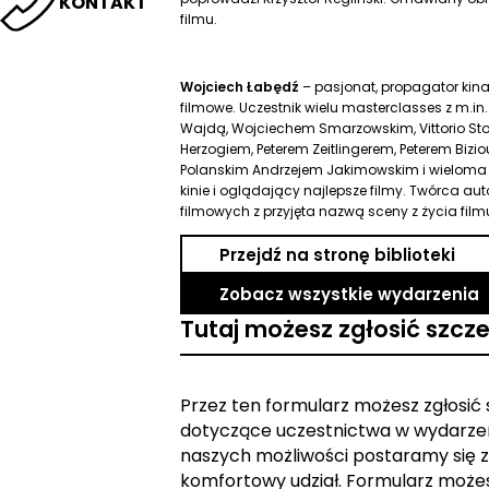
KONTAKT
filmu.
Wojciech Łabędź
– pasjonat, propagator kina
filmowe. Uczestnik wielu masterclasses z m.
Wajdą, Wojciechem Smarzowskim, Vittorio St
Herzogiem, Peterem Zeitlingerem, Peterem Biz
Polanskim Andrzejem Jakimowskim i wieloma i
kinie i oglądający najlepsze filmy. Twórca au
filmowych z przyjęta nazwą sceny z życia film
Przejdź na stronę biblioteki
Zobacz wszystkie wydarzenia
Tutaj możesz zgłosić szcz
Przez ten formularz możesz zgłosić
dotyczące uczestnictwa w wydarzen
naszych możliwości postaramy się z
komfortowy udział. Formularz może