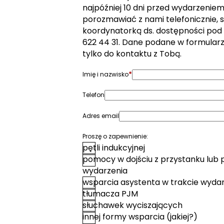
najpóźniej 10 dni przed wydarzeniem. 
porozmawiać z nami telefonicznie, s
koordynatorką ds. dostępności pod
622 44 31. Dane podane w formular
tylko do kontaktu z Tobą.
*
Imię i nazwisko
Telefon
Adres email
Proszę o zapewnienie:
pętli indukcyjnej
pomocy w dojściu z przystanku lub 
wydarzenia
wsparcia asystenta w trakcie wyda
tłumacza PJM
słuchawek wyciszających
innej formy wsparcia (jakiej?)