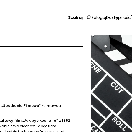
Zaloguj
Dostępność
Wpisz
szukaną
frazę:
l „Spotkania Filmowe”
ze znawcą i
kultowy film „Jak być kochana” z 1962
otkanie z Wojciechem Łabędziem
raz będzie ilustrowany fragmentami