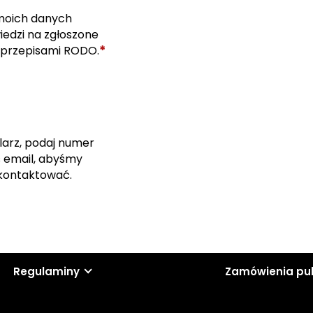
moich danych
edzi na zgłoszone
*
 przepisami RODO.
larz, podaj numer
s email, abyśmy
skontaktować.
Regulaminy
Zamówienia pu