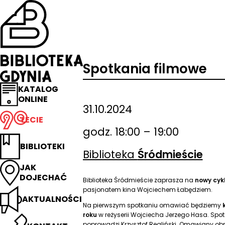
Przejdź
na
stronę
główną
Biblioteka
Gdynia
Spotkania filmowe
KATALOG
ONLINE
31.10.2024
LECIE
godz. 18:00 – 19:00
BIBLIOTEKI
Biblioteka
Śródmieście
JAK
DOJECHAĆ
Biblioteka Śródmieście zaprasza na
nowy cyk
pasjonatem kina Wojciechem Łabędziem.
AKTUALNOŚCI
Na pierwszym spotkaniu omawiać będziemy
roku
w reżyserii Wojciecha Jerzego Hasa. Sp
poprowadzi Krzysztof Regliński. Omawiany ob