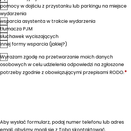
pomocy w dojściu z przystanku lub parkingu na miejsce
wydarzenia
wsparcia asystenta w trakcie wydarzenia
tłumacza PJM
słuchawek wyciszających
innej formy wsparcia (jakiej?)
Wyrażam zgodę na przetwarzanie moich danych
*
Zgoda
osobowych w celu udzielenia odpowiedzi na zgłoszone
*
potrzeby zgodnie z obowiązującymi przepisami RODO.
Aby wysłać formularz, podaj numer telefonu lub adres
email, abyśmy mogli się z Tobą skontaktować.