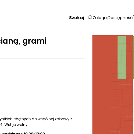
Zaloguj
Dostępność
Wpisz
szukaną
frazę:
ianą, grami
zystkich chętnych do wspólnej zabawy z
 4
. Wstęp wolny!
w godzinach 10:00-13:00
.