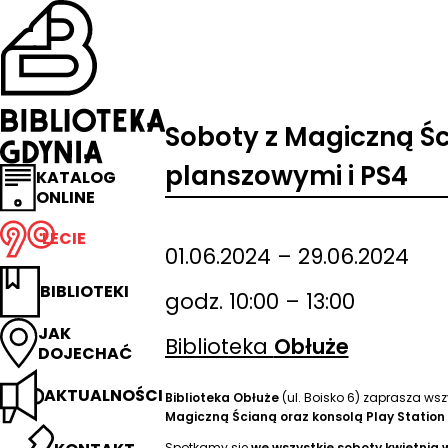
Przejdź
na
stronę
główną
Biblioteka
Gdynia
Soboty z Magiczną Śc
planszowymi i PS4
KATALOG
ONLINE
LECIE
01.06.2024 – 29.06.2024
BIBLIOTEKI
godz. 10:00 – 13:00
JAK
Biblioteka
Obłuże
DOJECHAĆ
AKTUALNOŚCI
Biblioteka Obłuże
(ul. Boisko 6) zaprasza ws
Magiczną Ścianą oraz konsolą Play Station
Spotkamy się
we wszystkie soboty kwietnia