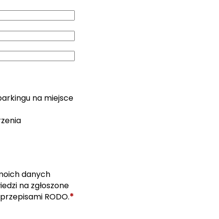
parkingu na miejsce
rzenia
moich danych
edzi na zgłoszone
*
 przepisami RODO.