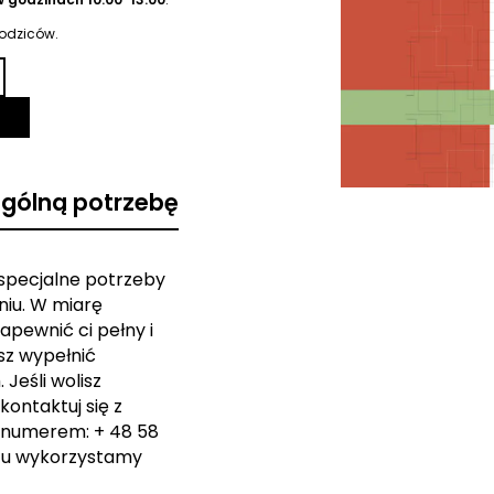
rodziców.
ególną potrzebę
 specjalne potrzeby
iu. W miarę
apewnić ci pełny i
sz wypełnić
Jeśli wolisz
kontaktuj się z
 numerem: + 48 58
zu wykorzystamy