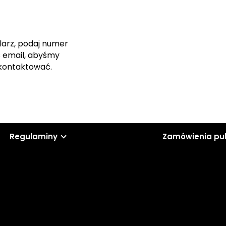
larz, podaj numer
s email, abyśmy
skontaktować.
Regulaminy
Zamówienia pu