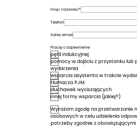
*
Imię i nazwisko
Telefon
Adres email
Proszę o zapewnienie:
pętli indukcyjnej
pomocy w dojściu z przystanku lub 
wydarzenia
wsparcia asystenta w trakcie wyda
tłumacza PJM
słuchawek wyciszających
innej formy wsparcia (jakiej?)
Wyrażam zgodę na przetwarzanie 
*
Zgoda
osobowych w celu udzielenia odpowi
potrzeby zgodnie z obowiązującymi