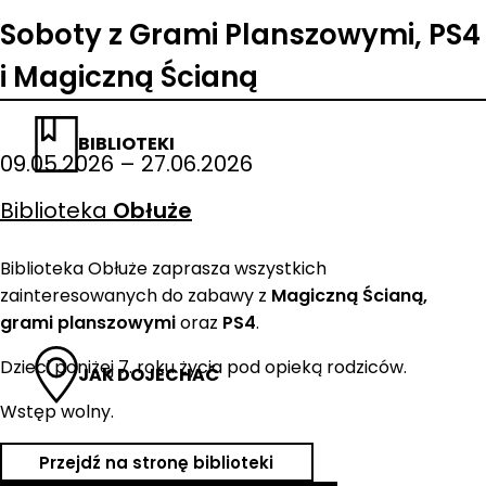
Soboty z Grami Planszowymi, PS4
i Magiczną Ścianą
BIBLIOTEKI
09.05.2026 – 27.06.2026
Biblioteka
Obłuże
Biblioteka Obłuże zaprasza wszystkich
zainteresowanych do zabawy z
Magiczną Ścianą,
grami planszowymi
oraz
PS4
.
Dzieci poniżej 7. roku życia pod opieką rodziców.
JAK DOJECHAĆ
Wstęp wolny.
Przejdź na stronę biblioteki