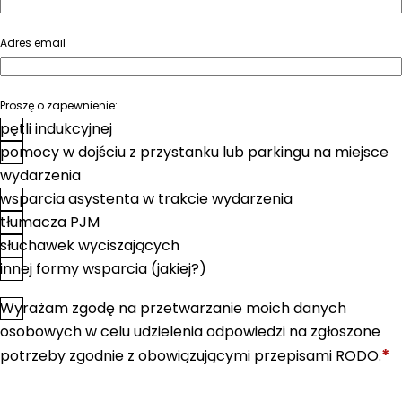
Adres email
Proszę o zapewnienie:
pętli indukcyjnej
pomocy w dojściu z przystanku lub parkingu na miejsce
wydarzenia
wsparcia asystenta w trakcie wydarzenia
tłumacza PJM
słuchawek wyciszających
innej formy wsparcia (jakiej?)
Wyrażam zgodę na przetwarzanie moich danych
*
Zgoda
osobowych w celu udzielenia odpowiedzi na zgłoszone
*
potrzeby zgodnie z obowiązującymi przepisami RODO.