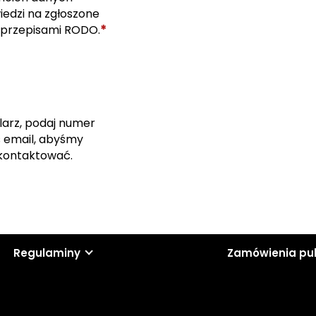
edzi na zgłoszone
*
 przepisami RODO.
larz, podaj numer
s email, abyśmy
skontaktować.
Regulaminy
Zamówienia pu