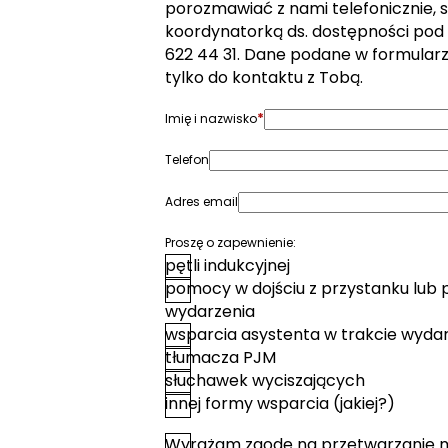
porozmawiać z nami telefonicznie, s
koordynatorką ds. dostępności pod
622 44 31. Dane podane w formular
tylko do kontaktu z Tobą.
*
Imię i nazwisko
Telefon
Adres email
Proszę o zapewnienie:
pętli indukcyjnej
pomocy w dojściu z przystanku lub 
wydarzenia
wsparcia asystenta w trakcie wyda
tłumacza PJM
słuchawek wyciszających
innej formy wsparcia (jakiej?)
Wyrażam zgodę na przetwarzanie 
*
Zgoda