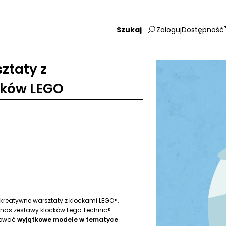
Zaloguj
Dostępność
Wpisz
szukaną
frazę:
ztaty z
cków LEGO
kreatywne warsztaty z klockami LEGO®.
 nas zestawy klocków Lego Technic®
udować
wyjątkowe modele w tematyce