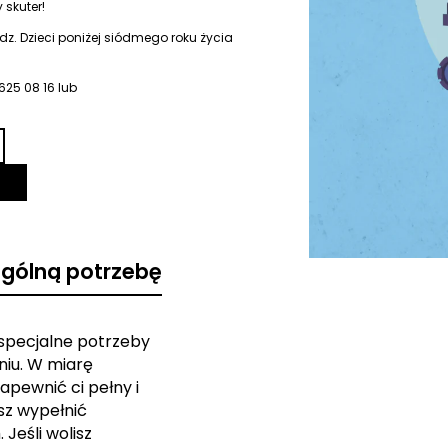
y skuter!
dz. Dzieci poniżej siódmego roku życia
625 08 16 lub
ególną potrzebę
 specjalne potrzeby
iu. W miarę
apewnić ci pełny i
sz wypełnić
Jeśli wolisz