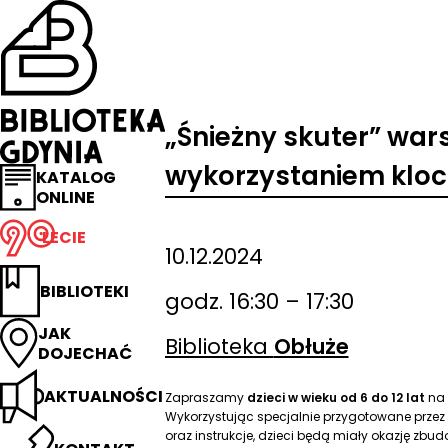
Przejdź
na
stronę
główną
Biblioteka
Gdynia
„Śnieżny skuter” wars
wykorzystaniem klo
KATALOG
ONLINE
LECIE
10.12.2024
BIBLIOTEKI
godz. 16:30 – 17:30
JAK
Biblioteka
Obłuże
DOJECHAĆ
AKTUALNOŚCI
Zapraszamy
dzieci w wieku od 6 do 12 lat
na 
Wykorzystując specjalnie przygotowane przez
oraz instrukcje, dzieci będą miały okazję zb