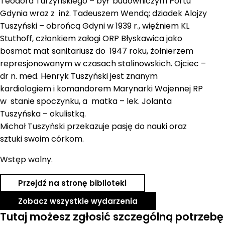
Teodora Turzyńskiego – był budowniczym Portu
Gdynia wraz z inż. Tadeuszem Wendą; dziadek Alojzy
Tuszyński – obrońcą Gdyni w 1939 r., więźniem KL
Stuthoff, członkiem załogi ORP Błyskawica jako
bosmat mat sanitariusz do 1947 roku, żołnierzem
represjonowanym w czasach stalinowskich. Ojciec –
dr n. med. Henryk Tuszyński jest znanym
kardiologiem i komandorem Marynarki Wojennej RP
w stanie spoczynku, a matka – lek. Jolanta
Tuszyńska – okulistką.
Michał Tuszyński przekazuje pasję do nauki oraz
sztuki swoim córkom.
Wstęp wolny.
Przejdź na stronę biblioteki
Zobacz wszystkie wydarzenia
Tutaj możesz zgłosić szczególną potrzebę