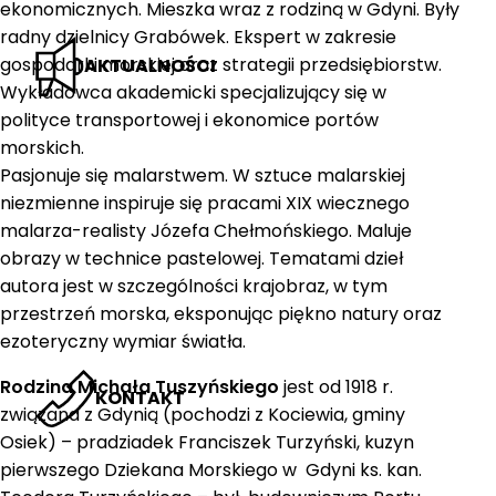
ekonomicznych. Mieszka wraz z rodziną w Gdyni. Były
radny dzielnicy Grabówek. Ekspert w zakresie
gospodarki morskiej oraz strategii przedsiębiorstw.
AKTUALNOŚCI
Wykładowca akademicki specjalizujący się w
polityce transportowej i ekonomice portów
morskich.
Pasjonuje się malarstwem. W sztuce malarskiej
niezmienne inspiruje się pracami XIX wiecznego
malarza-realisty Józefa Chełmońskiego. Maluje
obrazy w technice pastelowej. Tematami dzieł
autora jest w szczególności krajobraz, w tym
przestrzeń morska, eksponując piękno natury oraz
ezoteryczny wymiar światła.
Rodzina Michała Tuszyńskiego
jest od 1918 r.
KONTAKT
związana z Gdynią (pochodzi z Kociewia, gminy
Osiek) – pradziadek Franciszek Turzyński, kuzyn
pierwszego Dziekana Morskiego w Gdyni ks. kan.