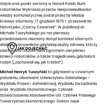
Gdyni oraz punkt zwrotny w historii Polski. Bunt
robotników Wybrzeża przeciw niesprawiedliwości
władzy komunistycznej został przez tę władzę
krwawo stłumiony. 17 grudzień 1970 r. przeszedł do
historii jako „Czarny Czwartek”. W publikacji dr.
Michała Tuszyńskiego po raz pierwszy
przedstawiono nieznany dotąd kontekst ofiarnych
działań pracowników gdyńskiej służby zdrowia, którzy
JAK DOJECHAĆ
zastraszeni i oszołomieni ogromem cierpienia i
śmierci robotników, a także tragedii wielu gdyńskich
rodzin („zachowali się, jak trzeba”).
Michał Henryk Tuszyński
to gdynianin w czwartym
pokoleniu, absolwent Uniwersytetu Gdańskiego –
Wydziału Prawa i Administracji, Wydziału Zarządzania
oraz Wydziału Ekonomicznego. Członek
Stowarzyszenia Absolwentów UG. Członek Polskiego
Towarzystwa Ekonomicznego. Doktor nauk