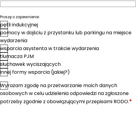
Proszę o zapewnienie:
pętli indukcyjnej
pomocy w dojściu z przystanku lub parkingu na miejsce
wydarzenia
wsparcia asystenta w trakcie wydarzenia
tłumacza PJM
słuchawek wyciszających
innej formy wsparcia (jakiej?)
Wyrażam zgodę na przetwarzanie moich danych
*
Zgoda
osobowych w celu udzielenia odpowiedzi na zgłoszone
*
potrzeby zgodnie z obowiązującymi przepisami RODO.