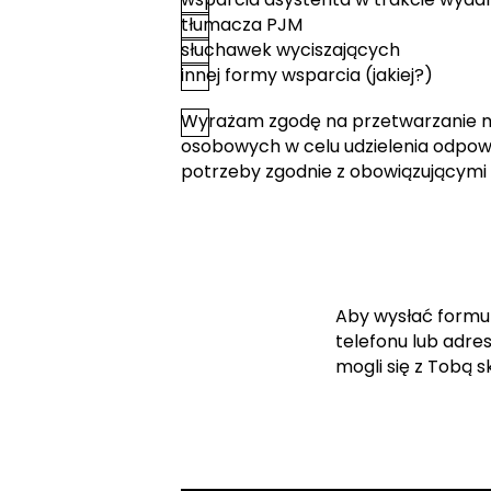
tłumacza PJM
słuchawek wyciszających
innej formy wsparcia (jakiej?)
Wyrażam zgodę na przetwarzanie 
*
Zgoda
osobowych w celu udzielenia odpowi
potrzeby zgodnie z obowiązującymi
Aby wysłać formu
telefonu lub adre
mogli się z Tobą 