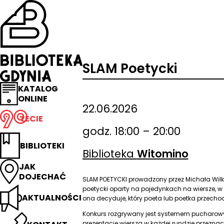
Przejdź
na
stronę
główną
Biblioteka
Gdynia
SLAM Poetycki
KATALOG
ONLINE
22.06.2026
LECIE
godz. 18:00 – 20:00
BIBLIOTEKI
Biblioteka
Witomino
JAK
DOJECHAĆ
SLAM POETYCKI prowadzony przez Michała Wilk
poetycki oparty na pojedynkach na wiersze, w 
AKTUALNOŚCI
ona decyduje, który poeta lub poetka przechod
Konkurs rozgrywany jest systemem pucharow
prezentację wiersza w każdej rundzie przezna