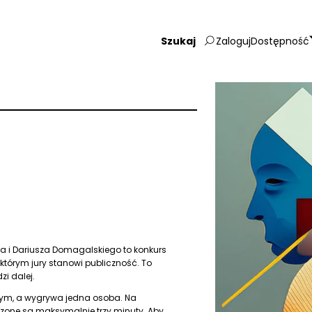
Zaloguj
Dostępność
Wpisz
szukaną
frazę:
a i Dariusza Domagalskiego to konkurs
którym jury stanowi publiczność. To
zi dalej.
ym, a wygrywa jedna osoba. Na
czone są maksymalnie trzy minuty. Aby