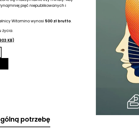
zynajmniej pięć niepublikowanych i
lnicy Witomino wynosi
500 zł brutto
.
 życia.
903 KB)
ególną potrzebę