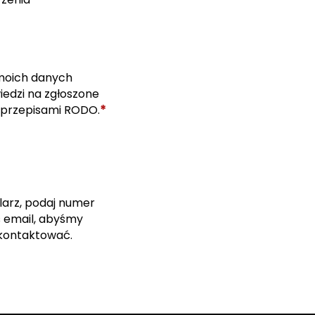
moich danych
edzi na zgłoszone
*
 przepisami RODO.
larz, podaj numer
s email, abyśmy
skontaktować.