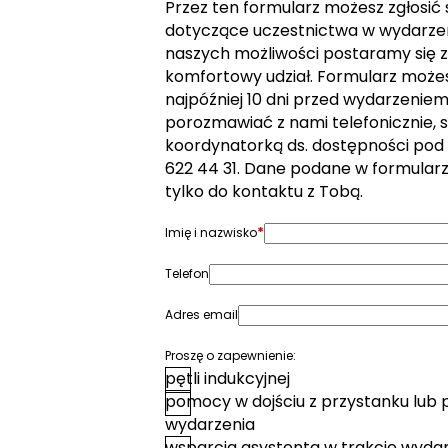
Przez ten formularz możesz zgłosić
dotyczące uczestnictwa w wydarzen
naszych możliwości postaramy się z
komfortowy udział. Formularz może
najpóźniej 10 dni przed wydarzeniem. 
porozmawiać z nami telefonicznie, s
koordynatorką ds. dostępności pod
622 44 31. Dane podane w formular
tylko do kontaktu z Tobą.
*
Imię i nazwisko
Telefon
Adres email
Proszę o zapewnienie:
pętli indukcyjnej
pomocy w dojściu z przystanku lub 
wydarzenia
wsparcia asystenta w trakcie wyda