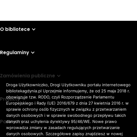
O bibliotece
Regulaminy
Zamówienia publiczne
Droga Użytkowniczko, Drogi Użytkowniku portalu internetowego
bibliotekagdynia.pl Uprzejmie informujemy, że od 25 maja 2018 r.
obowiązuje tzw. RODO, czyli Rozporządzenie Parlamentu
Projekty
Europejskiego i Rady (UE) 2016/679 z dnia 27 kwietnia 2016 r. w
sprawie ochrony osób fizycznych w związku z przetwarzaniem
danych osobowych i w sprawie swobodnego przepływu takich
Partnerzy
danych oraz uchylenia dyrektywy 95/46/WE. Nowe prawo
Rozmiar
wprowadza zmiany w zasadach regulujących przetwarzanie
domyślna czcionka
A
danych osobowych. Szczegółowe zapisy znajdziesz w nowej
czcionki