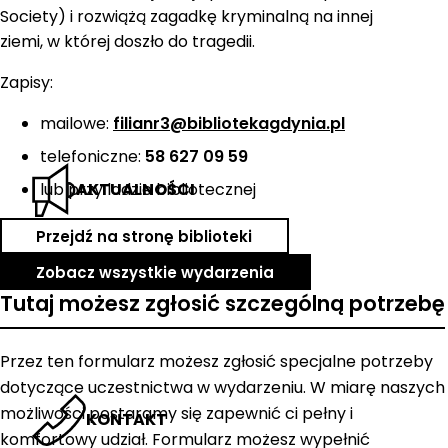
Society) i rozwiążą zagadkę kryminalną na innej
ziemi, w której doszło do tragedii.
Zapisy:
mailowe:
filianr3@bibliotekagdynia.pl
telefoniczne:
58 627 09 59
AKTUALNOŚCI
lub przy ladzie bibliotecznej
Przejdź na stronę biblioteki
Zobacz wszystkie wydarzenia
Tutaj możesz zgłosić szczególną potrzebę
Przez ten formularz możesz zgłosić specjalne potrzeby
dotyczące uczestnictwa w wydarzeniu. W miarę naszych
możliwości postaramy się zapewnić ci pełny i
KONTAKT
komfortowy udział. Formularz możesz wypełnić