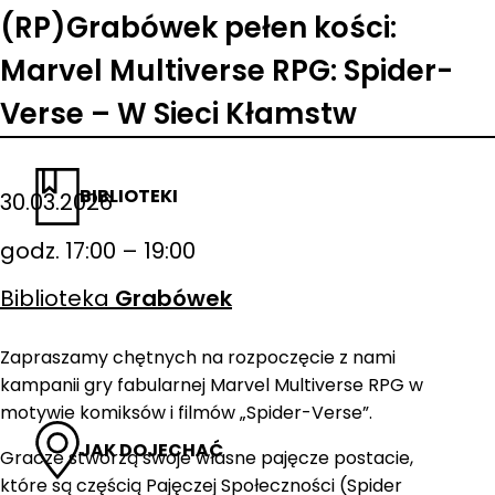
(RP)Grabówek pełen kości:
Marvel Multiverse RPG: Spider-
Verse – W Sieci Kłamstw
BIBLIOTEKI
30.03.2026
godz. 17:00 – 19:00
Biblioteka
Grabówek
Zapraszamy chętnych na rozpoczęcie z nami
kampanii gry fabularnej Marvel Multiverse RPG w
motywie komiksów i filmów „Spider-Verse”.
JAK DOJECHAĆ
Gracze stworzą swoje własne pajęcze postacie,
które są częścią Pajęczej Społeczności (Spider