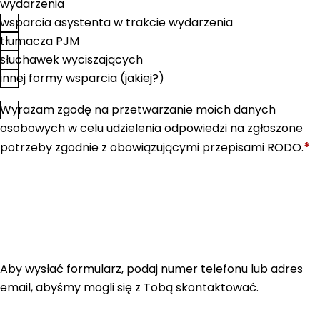
wydarzenia
wsparcia asystenta w trakcie wydarzenia
tłumacza PJM
słuchawek wyciszających
innej formy wsparcia (jakiej?)
Wyrażam zgodę na przetwarzanie moich danych
*
Zgoda
osobowych w celu udzielenia odpowiedzi na zgłoszone
*
potrzeby zgodnie z obowiązującymi przepisami RODO.
Aby wysłać formularz, podaj numer telefonu lub adres
email, abyśmy mogli się z Tobą skontaktować.