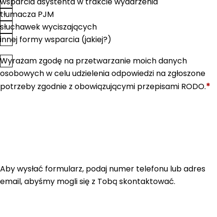
wsparcia asystenta w trakcie wydarzenia
tłumacza PJM
słuchawek wyciszających
innej formy wsparcia (jakiej?)
Wyrażam zgodę na przetwarzanie moich danych
*
Zgoda
osobowych w celu udzielenia odpowiedzi na zgłoszone
*
potrzeby zgodnie z obowiązującymi przepisami RODO.
Aby wysłać formularz, podaj numer telefonu lub adres
email, abyśmy mogli się z Tobą skontaktować.