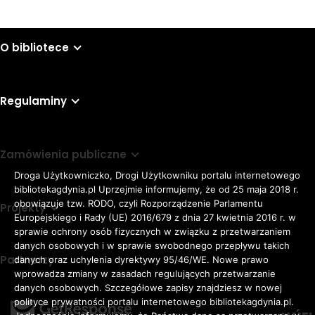
O bibliotece
Regulaminy
Zamówienia publiczne
Droga Użytkowniczko, Drogi Użytkowniku portalu internetowego
bibliotekagdynia.pl Uprzejmie informujemy, że od 25 maja 2018 r.
obowiązuje tzw. RODO, czyli Rozporządzenie Parlamentu
Projekty
Europejskiego i Rady (UE) 2016/679 z dnia 27 kwietnia 2016 r. w
sprawie ochrony osób fizycznych w związku z przetwarzaniem
danych osobowych i w sprawie swobodnego przepływu takich
Partnerzy
danych oraz uchylenia dyrektywy 95/46/WE. Nowe prawo
Rozmiar
wprowadza zmiany w zasadach regulujących przetwarzanie
domyślna czcionka
A
danych osobowych. Szczegółowe zapisy znajdziesz w nowej
czcionki
większa czcionka
A
KONTRAST:
ZWIĘKSZ
polityce prywatności portalu internetowego bibliotekagdynia.pl.