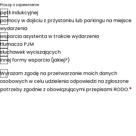
Proszę o zapewnienie:
pętli indukcyjnej
pomocy w dojściu z przystanku lub parkingu na miejsce
wydarzenia
wsparcia asystenta w trakcie wydarzenia
tłumacza PJM
słuchawek wyciszających
innej formy wsparcia (jakiej?)
Wyrażam zgodę na przetwarzanie moich danych
*
Zgoda
osobowych w celu udzielenia odpowiedzi na zgłoszone
*
potrzeby zgodnie z obowiązującymi przepisami RODO.