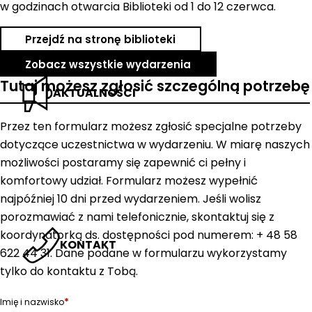
w godzinach otwarcia Biblioteki od 1 do 12 czerwca.
Przejdź na stronę biblioteki
Zobacz wszystkie wydarzenia
Tutaj możesz zgłosić szczególną potrzebę
AKTUALNOŚCI
Przez ten formularz możesz zgłosić specjalne potrzeby
dotyczące uczestnictwa w wydarzeniu. W miarę naszych
możliwości postaramy się zapewnić ci pełny i
komfortowy udział. Formularz możesz wypełnić
najpóźniej 10 dni przed wydarzeniem. Jeśli wolisz
porozmawiać z nami telefonicznie, skontaktuj się z
koordynatorką ds. dostępności pod numerem: + 48 58
KONTAKT
622 44 31. Dane podane w formularzu wykorzystamy
tylko do kontaktu z Tobą.
*
Imię i nazwisko