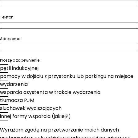
Telefon
Adres email
Proszę o zapewnienie:
pętli indukcyjnej
pomocy w dojściu z przystanku lub parkingu na miejsce
wydarzenia
wsparcia asystenta w trakcie wydarzenia
tłumacza PJM
słuchawek wyciszających
innej formy wsparcia (jakiej?)
Wyrażam zgodę na przetwarzanie moich danych
*
Zgoda
osobowych w celu udzielenia odpowiedzi na zgłoszone