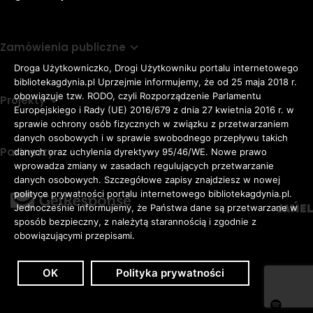
Zamówienia publiczne
Droga Użytkowniczko, Drogi Użytkowniku portalu internetowego
bibliotekagdynia.pl Uprzejmie informujemy, że od 25 maja 2018 r.
obowiązuje tzw. RODO, czyli Rozporządzenie Parlamentu
Projekty
Europejskiego i Rady (UE) 2016/679 z dnia 27 kwietnia 2016 r. w
sprawie ochrony osób fizycznych w związku z przetwarzaniem
danych osobowych i w sprawie swobodnego przepływu takich
Partnerzy
danych oraz uchylenia dyrektywy 95/46/WE. Nowe prawo
Rozmiar
wprowadza zmiany w zasadach regulujących przetwarzanie
domyślna czcionka
A
danych osobowych. Szczegółowe zapisy znajdziesz w nowej
czcionki
większa czcionka
A
KONTRAST:
ZWIĘKSZ
polityce prywatności portalu internetowego bibliotekagdynia.pl.
duża czcionka
Jednocześnie informujemy, że Państwa dane są przetwarzane w
A
ODSTĘPY
sposób bezpieczny, z należytą starannością i zgodnie z
W
obowiązującymi przepisami.
TEKŚCIE:
OK
Polityka prywatności
Zaloguj
Dostępność