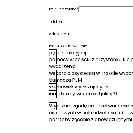
*
Imię i nazwisko
Telefon
Adres email
Proszę o zapewnienie:
pętli indukcyjnej
pomocy w dojściu z przystanku lub 
wydarzenia
wsparcia asystenta w trakcie wyda
tłumacza PJM
słuchawek wyciszających
innej formy wsparcia (jakiej?)
Wyrażam zgodę na przetwarzanie 
*
Zgoda
osobowych w celu udzielenia odpowi
potrzeby zgodnie z obowiązującymi