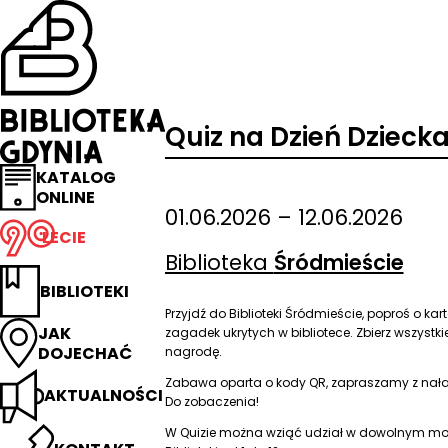
Przejdź
na
stronę
główną
Biblioteka
Gdynia
Quiz na Dzień Dzieck
KATALOG
ONLINE
01.06.2026 – 12.06.2026
LECIE
Biblioteka
Śródmieście
BIBLIOTEKI
Przyjdź do Biblioteki Śródmieście, poproś o ka
JAK
zagadek ukrytych w bibliotece. Zbierz wszystki
DOJECHAĆ
nagrodę.
Zabawa oparta o kody QR, zapraszamy z na
AKTUALNOŚCI
Do zobaczenia!
W Quizie można wziąć udział w dowolnym m