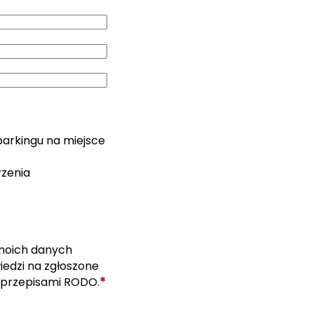
parkingu na miejsce
rzenia
moich danych
edzi na zgłoszone
*
 przepisami RODO.