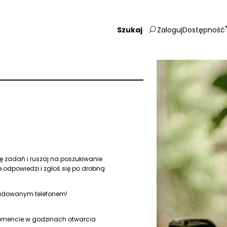
Zaloguj
Dostępność
Wpisz
szukaną
frazę:
a
rtę zadań i ruszaj na poszukiwanie
e odpowiedzi i zgłoś się po drobną
ładowanym telefonem!
omencie w godzinach otwarcia