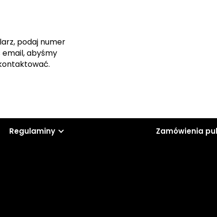
larz, podaj numer
s email, abyśmy
skontaktować.
Regulaminy
Zamówienia pu