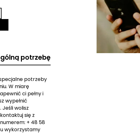
ególną potrzebę
 specjalne potrzeby
iu. W miarę
apewnić ci pełny i
sz wypełnić
Jeśli wolisz
kontaktuj się z
 numerem: + 48 58
zu wykorzystamy