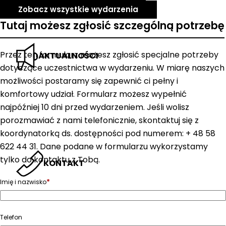
Zobacz wszystkie wydarzenia
Tutaj możesz zgłosić szczególną potrzebę
Przez ten formularz możesz zgłosić specjalne potrzeby
AKTUALNOŚCI
dotyczące uczestnictwa w wydarzeniu. W miarę naszych
możliwości postaramy się zapewnić ci pełny i
komfortowy udział. Formularz możesz wypełnić
najpóźniej 10 dni przed wydarzeniem. Jeśli wolisz
porozmawiać z nami telefonicznie, skontaktuj się z
koordynatorką ds. dostępności pod numerem: + 48 58
622 44 31. Dane podane w formularzu wykorzystamy
tylko do kontaktu z Tobą.
KONTAKT
*
Imię i nazwisko
Telefon