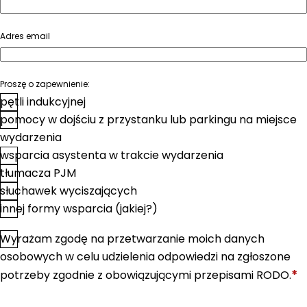
Adres email
Proszę o zapewnienie:
pętli indukcyjnej
pomocy w dojściu z przystanku lub parkingu na miejsce
wydarzenia
wsparcia asystenta w trakcie wydarzenia
tłumacza PJM
słuchawek wyciszających
innej formy wsparcia (jakiej?)
Wyrażam zgodę na przetwarzanie moich danych
*
Zgoda
osobowych w celu udzielenia odpowiedzi na zgłoszone
*
potrzeby zgodnie z obowiązującymi przepisami RODO.