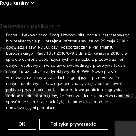
Regulaminy
Zamówienia publiczne
Droga Użytkowniczko, Drogi Użytkowniku portalu internetowego
bibliotekagdynia.pl Uprzejmie informujemy, że od 25 maja 2018 r.
obowiązuje tzw. RODO, czyli Rozporządzenie Parlamentu
Projekty
Europejskiego i Rady (UE) 2016/679 z dnia 27 kwietnia 2016 r. w
sprawie ochrony osób fizycznych w związku z przetwarzaniem
danych osobowych i w sprawie swobodnego przepływu takich
Partnerzy
danych oraz uchylenia dyrektywy 95/46/WE. Nowe prawo
Rozmiar
wprowadza zmiany w zasadach regulujących przetwarzanie
domyślna czcionka
A
danych osobowych. Szczegółowe zapisy znajdziesz w nowej
czcionki
większa czcionka
A
KONTRAST:
ZWIĘKSZ
polityce prywatności portalu internetowego bibliotekagdynia.pl.
duża czcionka
Jednocześnie informujemy, że Państwa dane są przetwarzane w
A
ODSTĘPY
sposób bezpieczny, z należytą starannością i zgodnie z
W
obowiązującymi przepisami.
TEKŚCIE:
OK
Polityka prywatności
Zaloguj
Dostępność