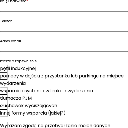
*
Imię i nazwisko
Telefon
Adres email
Proszę o zapewnienie:
pętli indukcyjnej
pomocy w dojściu z przystanku lub parkingu na miejsce
wydarzenia
wsparcia asystenta w trakcie wydarzenia
tłumacza PJM
słuchawek wyciszających
innej formy wsparcia (jakiej?)
Wyrażam zgodę na przetwarzanie moich danych
*
Zgoda