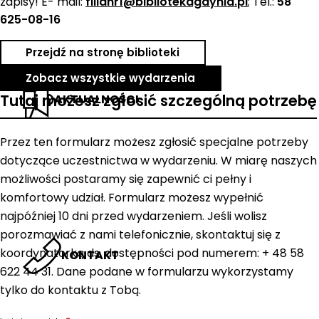
zapisy! E- mail:
filianr1@bibliotekagdynia.pl
; Tel.:
58
625-08-16
Przejdź na stronę biblioteki
Zobacz wszystkie wydarzenia
Tutaj możesz zgłosić szczególną potrzebę
AKTUALNOŚCI
Przez ten formularz możesz zgłosić specjalne potrzeby
dotyczące uczestnictwa w wydarzeniu. W miarę naszych
możliwości postaramy się zapewnić ci pełny i
komfortowy udział. Formularz możesz wypełnić
najpóźniej 10 dni przed wydarzeniem. Jeśli wolisz
porozmawiać z nami telefonicznie, skontaktuj się z
koordynatorką ds. dostępności pod numerem: + 48 58
KONTAKT
622 44 31. Dane podane w formularzu wykorzystamy
tylko do kontaktu z Tobą.