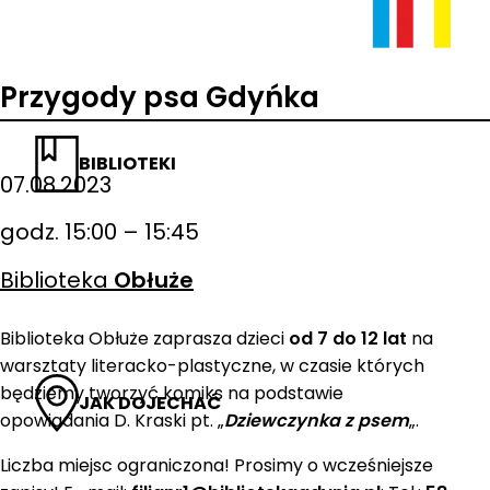
Przygody psa Gdyńka
BIBLIOTEKI
07.08.2023
godz. 15:00 – 15:45
Biblioteka
Obłuże
Biblioteka Obłuże zaprasza dzieci
od 7 do 12 lat
na
warsztaty literacko-plastyczne, w czasie których
będziemy tworzyć komiks na podstawie
JAK DOJECHAĆ
opowiadania D. Kraski pt. „
Dziewczynka z psem
„.
Liczba miejsc ograniczona! Prosimy o wcześniejsze