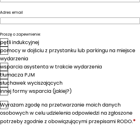
Adres email
Proszę o zapewnienie:
pętli indukcyjnej
pomocy w dojściu z przystanku lub parkingu na miejsce
wydarzenia
wsparcia asystenta w trakcie wydarzenia
tłumacza PJM
słuchawek wyciszających
innej formy wsparcia (jakiej?)
Wyrażam zgodę na przetwarzanie moich danych
*
Zgoda
osobowych w celu udzielenia odpowiedzi na zgłoszone
*
potrzeby zgodnie z obowiązującymi przepisami RODO.