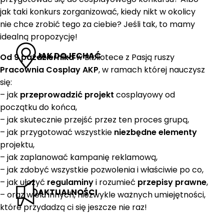
jak taki konkurs zorganizować, kiedy nikt w okolicy
nie chce zrobić tego za ciebie? Jeśli tak, to mamy
idealną propozycję!
JAK DOJECHAĆ
Od 9 października
w Bibliotece z Pasją ruszy
Pracownia Cosplay AKP
, w ramach której nauczysz
się:
– jak
przeprowadzić projekt
cosplayowy od
początku do końca,
– jak skutecznie przejść przez ten proces grupą,
– jak przygotować wszystkie
niezbędne elementy
projektu,
– jak zaplanować kampanię reklamową,
– jak zdobyć wszystkie pozwolenia i właściwie po co,
– jak ułożyć
regulaminy
i rozumieć
przepisy prawne
,
AKTUALNOŚCI
– oraz wielu innych, niezwykle ważnych umiejętności,
które przydadzą ci się jeszcze nie raz!