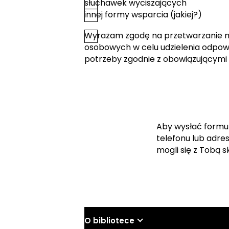
słuchawek wyciszających
innej formy wsparcia (jakiej?)
Wyrażam zgodę na przetwarzanie 
*
Zgoda
osobowych w celu udzielenia odpowi
potrzeby zgodnie z obowiązującymi
Aby wysłać formu
telefonu lub adre
mogli się z Tobą 
O bibliotece