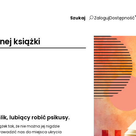
Zaloguj
Dostępność
Wpisz
szukaną
frazę:
ej książki
k, lubiący robić psikusy.
żek tak, że nie można jej nigdzie
aprowadzić nas do miejsca ukrycia