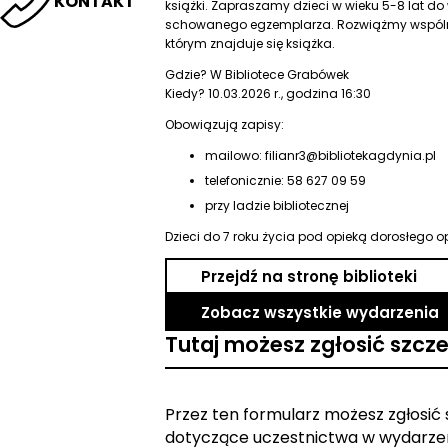
KONTAKT
książki. Zapraszamy dzieci w wieku 5-8 lat d
schowanego egzemplarza. Rozwiążmy wspólni
którym znajduje się książka.
Gdzie? W Bibliotece Grabówek
Kiedy? 10.03.2026 r., godzina 16:30
Obowiązują zapisy:
mailowo: filianr3@bibliotekagdynia.pl
telefonicznie: 58 627 09 59
przy ladzie bibliotecznej
Dzieci do 7 roku życia pod opieką dorosłego o
Przejdź na stronę biblioteki
Zobacz wszystkie wydarzenia
Tutaj możesz zgłosić szcz
Przez ten formularz możesz zgłosić
dotyczące uczestnictwa w wydarzen