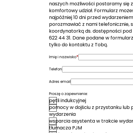
naszych możliwości postaramy się z
komfortowy udział. Formularz może
najpóźniej 10 dni przed wydarzeniem. 
porozmawiać z nami telefonicznie, s
koordynatorką ds. dostępności pod
622 44 31. Dane podane w formular
tylko do kontaktu z Tobą.
*
Imię i nazwisko
Telefon
Adres email
Proszę o zapewnienie:
pętli indukcyjnej
pomocy w dojściu z przystanku lub 
wydarzenia
wsparcia asystenta w trakcie wyda
tłumacza PJM