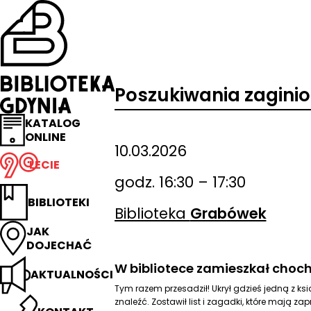
Przejdź
na
stronę
główną
Biblioteka
Gdynia
Poszukiwania zaginion
KATALOG
ONLINE
10.03.2026
LECIE
godz. 16:30 – 17:30
BIBLIOTEKI
Biblioteka
Grabówek
JAK
DOJECHAĆ
W bibliotece zamieszkał chochli
AKTUALNOŚCI
Tym razem przesadził! Ukrył gdzieś jedną z ksią
znaleźć. Zostawił list i zagadki, które mają z