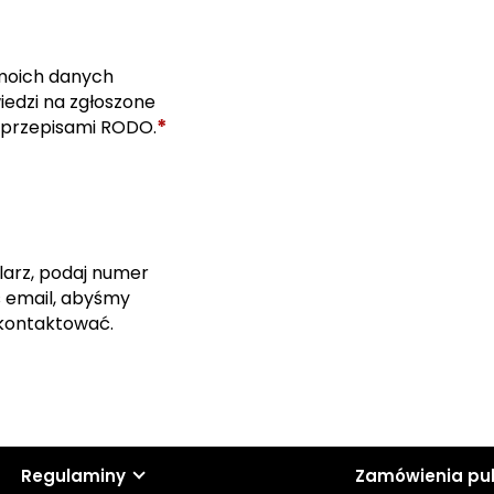
moich danych
edzi na zgłoszone
*
 przepisami RODO.
larz, podaj numer
s email, abyśmy
skontaktować.
Regulaminy
Zamówienia pu