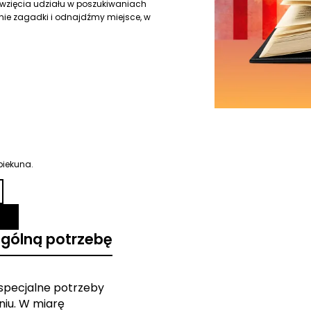
o wzięcia udziału w poszukiwaniach
e zagadki i odnajdźmy miejsce, w
piekuna.
ególną potrzebę
 specjalne potrzeby
iu. W miarę