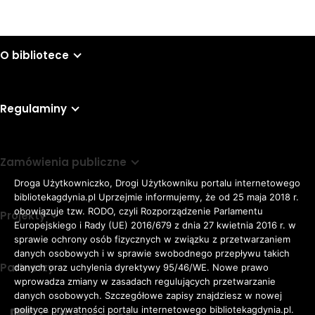
O bibliotece
Regulaminy
Zamówienia publiczne
Droga Użytkowniczko, Drogi Użytkowniku portalu internetowego
bibliotekagdynia.pl Uprzejmie informujemy, że od 25 maja 2018 r.
obowiązuje tzw. RODO, czyli Rozporządzenie Parlamentu
Projekty
Europejskiego i Rady (UE) 2016/679 z dnia 27 kwietnia 2016 r. w
sprawie ochrony osób fizycznych w związku z przetwarzaniem
danych osobowych i w sprawie swobodnego przepływu takich
Partnerzy
danych oraz uchylenia dyrektywy 95/46/WE. Nowe prawo
Rozmiar
wprowadza zmiany w zasadach regulujących przetwarzanie
domyślna czcionka
A
danych osobowych. Szczegółowe zapisy znajdziesz w nowej
czcionki
większa czcionka
A
KONTRAST:
ZWIĘKSZ
polityce prywatności portalu internetowego bibliotekagdynia.pl.