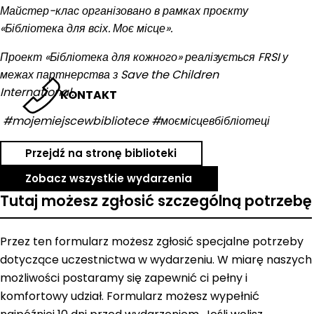
Майстер-клас організовано в рамках проєкту
«Бібліотека для всіх. Моє місце».
Проект «Бібліотека для кожного» реалізується FRSI у
межах партнерства з Save the Children
International.
KONTAKT
#mojemiejscewbibliotece #моємісцевбібліотеці
Przejdź na stronę biblioteki
Zobacz wszystkie wydarzenia
Tutaj możesz zgłosić szczególną potrzebę
Przez ten formularz możesz zgłosić specjalne potrzeby
dotyczące uczestnictwa w wydarzeniu. W miarę naszych
możliwości postaramy się zapewnić ci pełny i
komfortowy udział. Formularz możesz wypełnić