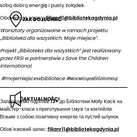
sobą dobrą energię i pusty żołądek.
Obowiązują zapisy:
filianr11@bibliotekagdynia.pl
JAK DOJECHAĆ
Warsztaty organizowane w ramach projektu
„Biblioteka dla wszystkich. Moje miejsce”.
Projekt „Biblioteka dla wszystkich” jest realizowany
przez FRSI w partnerstwie z Save the Children
International.
#mojemiejscewbibliotece #моємісцевбібліотеці
AKTUALNOŚCI
Запрошуємо підлітків
13+
до Бібліотеки Mały Kack на
майстер-класи з приготування смузі та коктейлів.
Візьми з собою позитивну енергію та пустий шлунок.
Обовʼязковий запис:
filianr11@bibliotekagdynia.pl