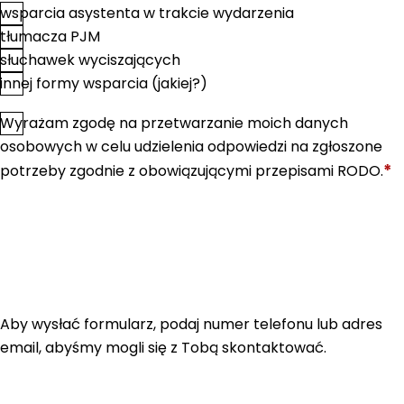
wsparcia asystenta w trakcie wydarzenia
tłumacza PJM
słuchawek wyciszających
innej formy wsparcia (jakiej?)
Wyrażam zgodę na przetwarzanie moich danych
*
Zgoda
osobowych w celu udzielenia odpowiedzi na zgłoszone
*
potrzeby zgodnie z obowiązującymi przepisami RODO.
Aby wysłać formularz, podaj numer telefonu lub adres
email, abyśmy mogli się z Tobą skontaktować.