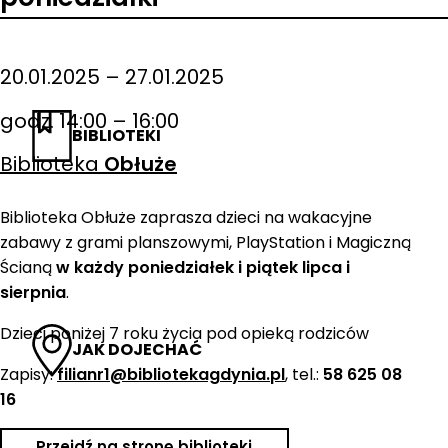
20.01.2025 – 27.01.2025
godz. 14:00 – 16:00
BIBLIOTEKI
Biblioteka
Obłuże
Biblioteka Obłuże zaprasza dzieci na wakacyjne
zabawy z grami planszowymi, PlayStation i Magiczną
Ścianą
w każdy poniedziałek i piątek lipca i
sierpnia
.
Dzieci poniżej 7 roku życia pod opieką rodziców
JAK DOJECHAĆ
Zapisy:
filianr1@bibliotekagdynia.pl
, tel.:
58 625 08
16
Przejdź na stronę biblioteki