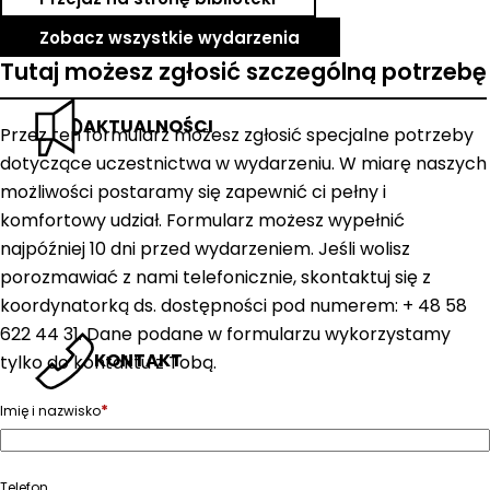
Zobacz wszystkie wydarzenia
Tutaj możesz zgłosić szczególną potrzebę
AKTUALNOŚCI
Przez ten formularz możesz zgłosić specjalne potrzeby
dotyczące uczestnictwa w wydarzeniu. W miarę naszych
możliwości postaramy się zapewnić ci pełny i
komfortowy udział. Formularz możesz wypełnić
najpóźniej 10 dni przed wydarzeniem. Jeśli wolisz
porozmawiać z nami telefonicznie, skontaktuj się z
koordynatorką ds. dostępności pod numerem: + 48 58
622 44 31. Dane podane w formularzu wykorzystamy
KONTAKT
tylko do kontaktu z Tobą.
*
Imię i nazwisko
Telefon