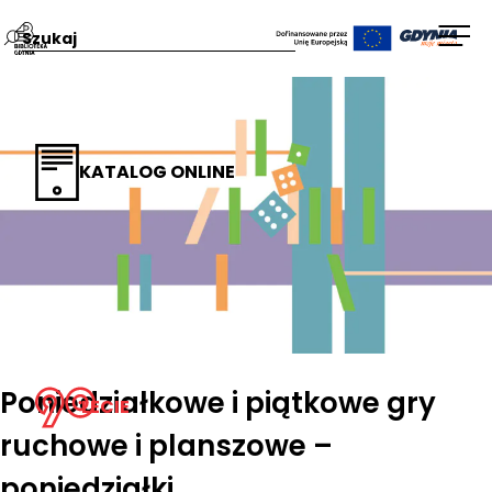
Przejdź
Wpisz
Otw
na
szukaną
men
stronę
frazę:
główną
Biblioteka
KATALOG ONLINE
Gdynia
Poniedziałkowe i piątkowe gry
LECIE
ruchowe i planszowe –
poniedziałki