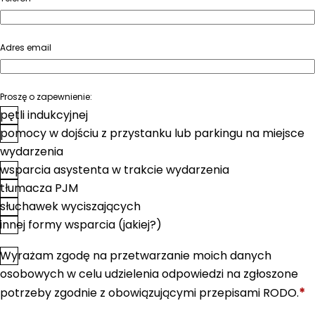
Adres email
Proszę o zapewnienie:
pętli indukcyjnej
pomocy w dojściu z przystanku lub parkingu na miejsce
wydarzenia
wsparcia asystenta w trakcie wydarzenia
tłumacza PJM
słuchawek wyciszających
innej formy wsparcia (jakiej?)
Wyrażam zgodę na przetwarzanie moich danych
*
Zgoda
osobowych w celu udzielenia odpowiedzi na zgłoszone
*
potrzeby zgodnie z obowiązującymi przepisami RODO.