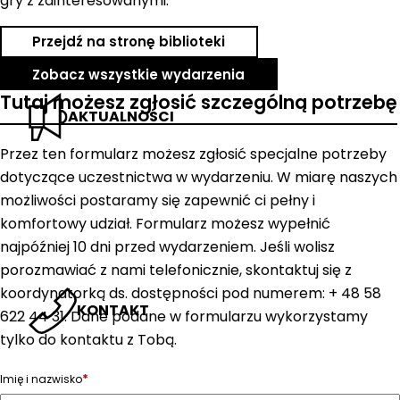
gry z zainteresowanymi.
Przejdź na stronę biblioteki
Zobacz wszystkie wydarzenia
Tutaj możesz zgłosić szczególną potrzebę
AKTUALNOŚCI
Przez ten formularz możesz zgłosić specjalne potrzeby
dotyczące uczestnictwa w wydarzeniu. W miarę naszych
możliwości postaramy się zapewnić ci pełny i
komfortowy udział. Formularz możesz wypełnić
najpóźniej 10 dni przed wydarzeniem. Jeśli wolisz
porozmawiać z nami telefonicznie, skontaktuj się z
koordynatorką ds. dostępności pod numerem: + 48 58
KONTAKT
622 44 31. Dane podane w formularzu wykorzystamy
tylko do kontaktu z Tobą.
*
Imię i nazwisko