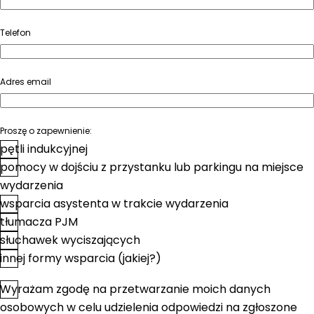
Telefon
Adres email
Proszę o zapewnienie:
pętli indukcyjnej
pomocy w dojściu z przystanku lub parkingu na miejsce
wydarzenia
wsparcia asystenta w trakcie wydarzenia
tłumacza PJM
słuchawek wyciszających
innej formy wsparcia (jakiej?)
Wyrażam zgodę na przetwarzanie moich danych
*
Zgoda
osobowych w celu udzielenia odpowiedzi na zgłoszone