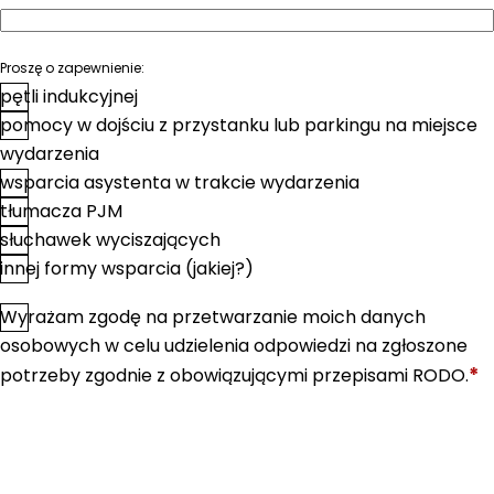
Proszę o zapewnienie:
pętli indukcyjnej
pomocy w dojściu z przystanku lub parkingu na miejsce
wydarzenia
wsparcia asystenta w trakcie wydarzenia
tłumacza PJM
słuchawek wyciszających
innej formy wsparcia (jakiej?)
Wyrażam zgodę na przetwarzanie moich danych
*
Zgoda
osobowych w celu udzielenia odpowiedzi na zgłoszone
*
potrzeby zgodnie z obowiązującymi przepisami RODO.