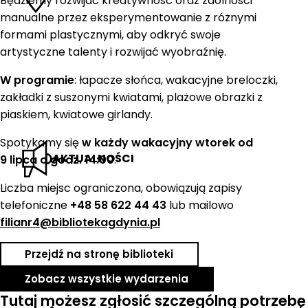
Będziemy rozwijać kreatywność oraz zdolności
manualne przez eksperymentowanie z różnymi
formami plastycznymi, aby odkryć swoje
artystyczne talenty i rozwijać wyobraźnię.
W programie
: łapacze słońca, wakacyjne breloczki,
zakładki z suszonymi kwiatami, plażowe obrazki z
piaskiem, kwiatowe girlandy.
Spotykamy się
w każdy wakacyjny wtorek od
AKTUALNOŚCI
9 lipca o godz. 14:00
.
Liczba miejsc ograniczona, obowiązują zapisy
telefoniczne
+48 58 622 44 43
lub mailowo
filianr4@bibliotekagdynia.pl
Przejdź na stronę biblioteki
Zobacz wszystkie wydarzenia
Tutaj możesz zgłosić szczególną potrzebę