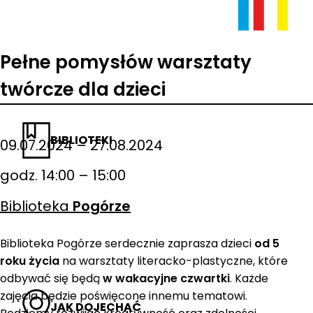
Pełne pomysłów warsztaty
twórcze dla dzieci
BIBLIOTEKI
09.07.2024 – 27.08.2024
godz. 14:00 – 15:00
Biblioteka
Pogórze
Biblioteka Pogórze serdecznie zaprasza dzieci
od 5
roku życia
na warsztaty literacko-plastyczne, które
odbywać się będą
w wakacyjne czwartki
. Każde
zajęcia będzie poświęcone innemu tematowi.
JAK DOJECHAĆ