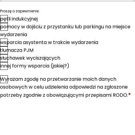
Proszę o zapewnienie:
pętli indukcyjnej
pomocy w dojściu z przystanku lub parkingu na miejsce
wydarzenia
wsparcia asystenta w trakcie wydarzenia
tłumacza PJM
słuchawek wyciszających
innej formy wsparcia (jakiej?)
Wyrażam zgodę na przetwarzanie moich danych
*
Zgoda
osobowych w celu udzielenia odpowiedzi na zgłoszone
*
potrzeby zgodnie z obowiązującymi przepisami RODO.