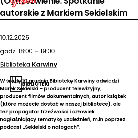
(O)trzeźwienie. Spotkanie
LECIE
autorskie z Markiem Sekielskim
10.12.2025
godz. 18:00 – 19:00
Biblioteka
Karwiny
W środę 10 grudnia Bibiotekę Karwiny odwiedzi
BIBLIOTEKI
Marek Sekielski – producent telewizyjny,
producent filmów dokumentalnych, autor książek
(które możecie dostać w naszej bibliotece), ale
też propagator trzeźwości i człowiek
nagłaśniający tematykę uzależnień, m.in poprzez
podcast „Sekielski o nałogach”.