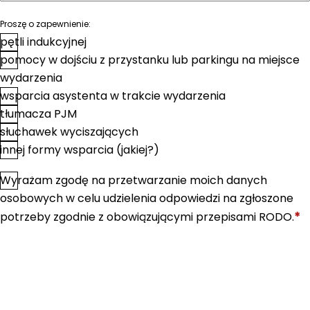
Proszę o zapewnienie:
pętli indukcyjnej
pomocy w dojściu z przystanku lub parkingu na miejsce
wydarzenia
wsparcia asystenta w trakcie wydarzenia
tłumacza PJM
słuchawek wyciszających
innej formy wsparcia (jakiej?)
Wyrażam zgodę na przetwarzanie moich danych
*
Zgoda
osobowych w celu udzielenia odpowiedzi na zgłoszone
*
potrzeby zgodnie z obowiązującymi przepisami RODO.