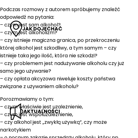
Podczas rozmowy z autorem spróbujemy znaleźć
odpowiedź na pytania:
– czym jest sam alkohol?
JAK DOJECHAĆ
– czym jest alkoholizm?
– czy istnieje magiczna granica, po przekroczeniu
której alkohol jest szkodliwy, a tym samym – czy
istnieje taka jego ilość, która nie szkodzi?
– czy problemem jest nadużywanie alkoholu czy już
samo jego używanie?
– czy opłata akcyzowa niweluje koszty państwa
związane z używaniem alkoholu?
Porozmawiamy o tym:
– czym właściwie jest uzależnienie,
AKTUALNOŚCI
– czym jest współuzależnienie,
– czy alkohol jest „zwykłą używką”, czy może
narkotykiem
– o nocnym zakazie sprzedaży alkoholu, który np.