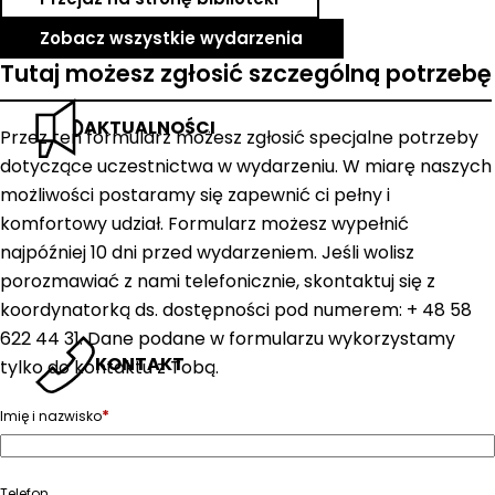
Zobacz wszystkie wydarzenia
Tutaj możesz zgłosić szczególną potrzebę
AKTUALNOŚCI
Przez ten formularz możesz zgłosić specjalne potrzeby
dotyczące uczestnictwa w wydarzeniu. W miarę naszych
możliwości postaramy się zapewnić ci pełny i
komfortowy udział. Formularz możesz wypełnić
najpóźniej 10 dni przed wydarzeniem. Jeśli wolisz
porozmawiać z nami telefonicznie, skontaktuj się z
koordynatorką ds. dostępności pod numerem: + 48 58
622 44 31. Dane podane w formularzu wykorzystamy
KONTAKT
tylko do kontaktu z Tobą.
*
Imię i nazwisko
Telefon