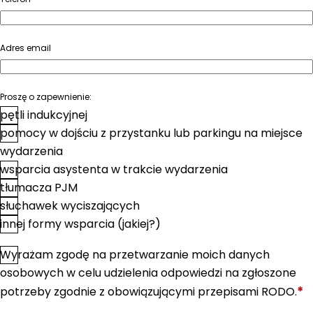
Adres email
Proszę o zapewnienie:
pętli indukcyjnej
pomocy w dojściu z przystanku lub parkingu na miejsce
wydarzenia
wsparcia asystenta w trakcie wydarzenia
tłumacza PJM
słuchawek wyciszających
innej formy wsparcia (jakiej?)
Wyrażam zgodę na przetwarzanie moich danych
*
Zgoda
osobowych w celu udzielenia odpowiedzi na zgłoszone
*
potrzeby zgodnie z obowiązującymi przepisami RODO.