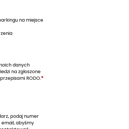
parkingu na miejsce
rzenia
moich danych
edzi na zgłoszone
*
 przepisami RODO.
larz, podaj numer
s email, abyśmy