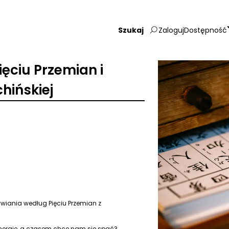
Zaloguj
Dostępność
Wpisz
szukaną
frazę:
ęciu Przemian i
ińskiej
iania według Pięciu Przemian z
ergię, a czasem chce nam się spać?