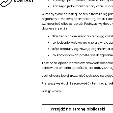
KONTAKT
Dlaczego jedni marzną cały czas, a in
W medycynie chińskiej jedzenie traktuje się 
organizmie. Ma swoją temperaturę, smak i kie
wzmacniać albo osłabiać. Podczas wykładu o
dowiesz się m.in.:
dlaczego zimne śniadania mogą osłab
jak jedzenie wpływa na energię w ciągu
które produkty ogrzewają organizm, a 
jak komponować proste posiłki zgodni
To wiedza oparta na wielowiekowych obserwac
całkowicie zmienić sposób, w jaki patrzysz na 
Jeśli chcesz lepiej zrozumieć potrzeby swojeg
Pierwszy wykład
:
S
ezonowość i termika pro
Wstęp wolny.
Przejdź na stronę biblioteki