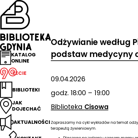
Przejdź
na
stronę
główną
Biblioteka
Gdynia
Odżywianie według Pi
podstaw medycyny ch
KATALOG
ONLINE
LECIE
09.04.2026
BIBLIOTEKI
godz. 18:00 – 19:00
JAK
Biblioteka
Cisowa
DOJECHAĆ
AKTUALNOŚCI
Zapraszamy na cykl wykładów na temat odżyw
terapeutą żywieniowym.
Dlaczego po jedzeniu czasem mamy en