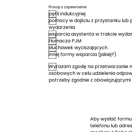
Proszę o zapewnienie:
pętli indukcyjnej
pomocy w dojściu z przystanku lub 
wydarzenia
wsparcia asystenta w trakcie wyda
tłumacza PJM
słuchawek wyciszających
innej formy wsparcia (jakiej?)
Wyrażam zgodę na przetwarzanie 
*
Zgoda
osobowych w celu udzielenia odpowi
potrzeby zgodnie z obowiązującymi
Aby wysłać formu
telefonu lub adre