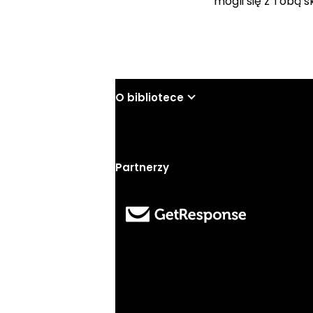
mogli się z Tobą 
O bibliotece
Partnerzy