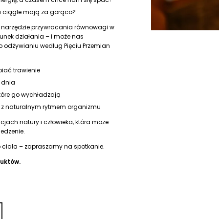
ni ciągle mają za gorąco?
jak narzędzie przywracania równowagi w
runek działania – i może nas
 odżywianiu według Pięciu Przemian
iać trawienie
 dnia
które go wychładzają
e z naturalnym rytmem organizmu
jach natury i człowieka, która może
jedzenie.
o ciała – zapraszamy na spotkanie.
duktów.