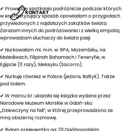
✔ Prowadzę spotkania podróżnicze podczas których
KONTAKT
w energetyzujący sposób opowiadam o przygodach
przywiezionych z najdalszych zakątków świata.
Zarażam innych do podróżowania i z wielką empatią
wprowadzam słuchaczy do świata pasji.
✔ Nurkowałam mi. m.in. w: RPA, Mozambiku, na:
Malediwach, Filipinah Bahamach i Teneryfie, w
Egipcie (11 razy), Meksyku (Socorro).
✔ Nurkuję również w Polsce (jeziora, Bałtyk). Także
pod lodem.
✔ W marcu br. ukazała się książka wydana przez
Narodowe Muzeum Morskie w Gdań-sku
„Dziewczyny na fali”, w której przeprowadzono ze
mną obszerną rozmowę.
✔ Byłam prelegentką na: 23 Ogólnopolskim