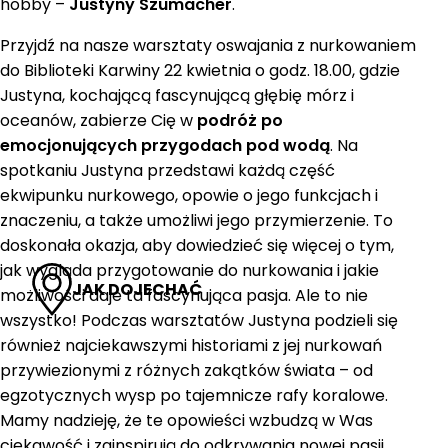
hobby –
Justyny Szumacher
.
Przyjdź na nasze warsztaty oswajania z nurkowaniem
do Biblioteki Karwiny 22 kwietnia o godz. 18.00, gdzie
Justyna, kochającą fascynującą głębię mórz i
oceanów, zabierze Cię w
podróż po
emocjonujących przygodach pod wodą
. Na
spotkaniu Justyna przedstawi każdą część
ekwipunku nurkowego, opowie o jego funkcjach i
znaczeniu, a także umożliwi jego przymierzenie. To
doskonała okazja, aby dowiedzieć się więcej o tym,
jak wygląda przygotowanie do nurkowania i jakie
JAK DOJECHAĆ
możliwości daje ta fascynująca pasja. Ale to nie
wszystko! Podczas warsztatów Justyna podzieli się
również najciekawszymi historiami z jej nurkowań
przywiezionymi z różnych zakątków świata – od
egzotycznych wysp po tajemnicze rafy koralowe.
Mamy nadzieję, że te opowieści wzbudzą w Was
ciekawość i zainspirują do odkrywania nowej pasji,