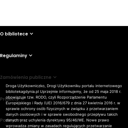
O bibliotece
Regulaminy
Zamówienia publiczne
Droga Użytkowniczko, Drogi Użytkowniku portalu internetowego
bibliotekagdynia.pl Uprzejmie informujemy, że od 25 maja 2018 r.
obowiązuje tzw. RODO, czyli Rozporządzenie Parlamentu
Projekty
Europejskiego i Rady (UE) 2016/679 z dnia 27 kwietnia 2016 r. w
sprawie ochrony osób fizycznych w związku z przetwarzaniem
danych osobowych i w sprawie swobodnego przepływu takich
Partnerzy
danych oraz uchylenia dyrektywy 95/46/WE. Nowe prawo
Rozmiar
wprowadza zmiany w zasadach regulujących przetwarzanie
domyślna czcionka
A