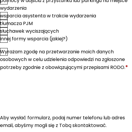
pomocy w dojściu z przystanku lub parkingu na miejsce
wydarzenia
wsparcia asystenta w trakcie wydarzenia
tłumacza PJM
słuchawek wyciszających
innej formy wsparcia (jakiej?)
Wyrażam zgodę na przetwarzanie moich danych
*
Zgoda
osobowych w celu udzielenia odpowiedzi na zgłoszone
*
potrzeby zgodnie z obowiązującymi przepisami RODO.
Aby wysłać formularz, podaj numer telefonu lub adres
email, abyśmy mogli się z Tobą skontaktować.