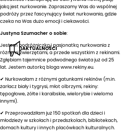
jaką jest nurkowanie. Zapraszamy Was do wspólnej
podróży przez fascynujący świat nurkowania, gdzie
czeka na Was dużo emocji i ciekawości.
Justyna Szumacher o sobie
:
Jestem podróżniczką i pasjonatką nurkowania z
AKTUALNOŚCI
różnymi zwierzętami, a przede wszystkim z rekinami.
Zgłębiam tajemnice podwodnego świata już od 25
lat. Jestem autorką bloga www.rekiny.eu.
✔ Nurkowałam z różnymi gatunkami rekinów (m.in.
żarłacz biały i tygrysi, młot olbrzymi, rekiny:
tępogłowe, żółte i karaibskie, wielorybie i wieloma
innymi).
✔ Przeprowadziłam już 150 spotkań dla dzieci i
młodzieży w szkołach i przedszkolach, bibliotekach,
domach kultury i innych placówkach kulturalnych.