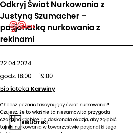
Odkryj Świat Nurkowania z
Justyną Szumacher –
pasjonatką nurkowania z
LECIE
rekinami
22.04.2024
godz. 18:00 – 19:00
Biblioteka
Karwiny
Chcesz poznać fascynujący świat nurkowania?
Czujesz, że to właśnie ta niesamowita przygoda
czeka na Ciebie? To doskonała okazja, aby zgłębić
BIBLIOTEKI
tajniki nurkowania w towarzystwie pasjonatki tego