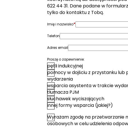
622 44 31. Dane podane w formular
tylko do kontaktu z Tobą.
*
Imię i nazwisko
Telefon
Adres email
Proszę o zapewnienie:
pętli indukcyjnej
pomocy w dojściu z przystanku lub 
wydarzenia
wsparcia asystenta w trakcie wyda
tłumacza PJM
słuchawek wyciszających
innej formy wsparcia (jakiej?)
Wyrażam zgodę na przetwarzanie 
*
Zgoda
osobowych w celu udzielenia odpowi