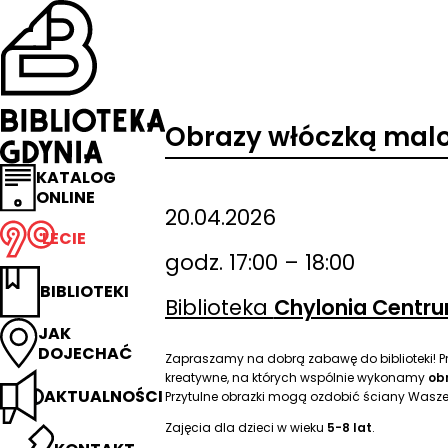
Przejdź
na
stronę
główną
Biblioteka
Gdynia
Obrazy włóczką mal
KATALOG
ONLINE
20.04.2026
LECIE
godz. 17:00 – 18:00
BIBLIOTEKI
Biblioteka
Chylonia Centr
JAK
DOJECHAĆ
Zapraszamy na dobrą zabawę do biblioteki! P
kreatywne, na których wspólnie wykonamy
ob
AKTUALNOŚCI
Przytulne obrazki mogą ozdobić ściany Was
Zajęcia dla dzieci w wieku
5-8 lat
.