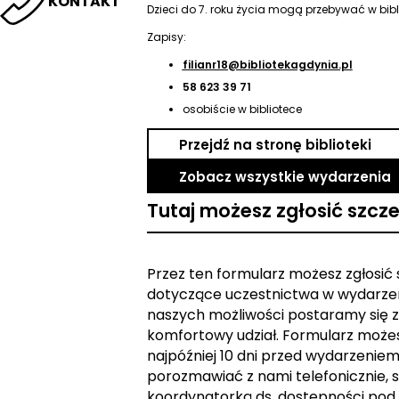
KONTAKT
Dzieci do 7. roku życia mogą przebywać w bibl
Zapisy:
filianr18@bibliotekagdynia.pl
58 623 39 71
osobiście w bibliotece
Przejdź na stronę biblioteki
Zobacz wszystkie wydarzenia
Tutaj możesz zgłosić szcz
Przez ten formularz możesz zgłosić
dotyczące uczestnictwa w wydarzen
naszych możliwości postaramy się z
komfortowy udział. Formularz może
najpóźniej 10 dni przed wydarzeniem. 
porozmawiać z nami telefonicznie, s
koordynatorką ds. dostępności pod