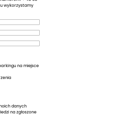
zu wykorzystamy
parkingu na miejsce
rzenia
moich danych
edzi na zgłoszone