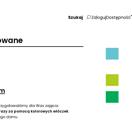
Zaloguj
Dostępność
Wpisz
szukaną
frazę:
owane
um
rzygotowaliśmy dla Was zajęcia
razy za pomocą kolorowych włóczek
.
zego domu.