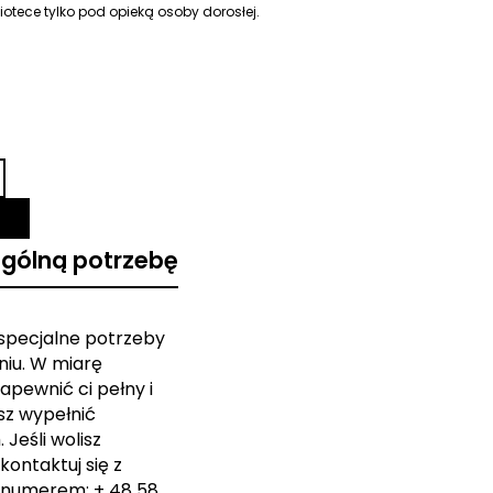
iotece tylko pod opieką osoby dorosłej.
ególną potrzebę
 specjalne potrzeby
iu. W miarę
apewnić ci pełny i
sz wypełnić
Jeśli wolisz
kontaktuj się z
 numerem: + 48 58