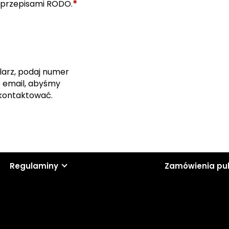
*
 przepisami RODO.
larz, podaj numer
s email, abyśmy
skontaktować.
Regulaminy
Zamówienia pu