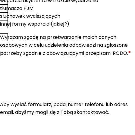
wsparcia asystenta w trakcie wydarzenia
tłumacza PJM
słuchawek wyciszających
innej formy wsparcia (jakiej?)
Wyrażam zgodę na przetwarzanie moich danych
*
Zgoda
osobowych w celu udzielenia odpowiedzi na zgłoszone
*
potrzeby zgodnie z obowiązującymi przepisami RODO.
Aby wysłać formularz, podaj numer telefonu lub adres
email, abyśmy mogli się z Tobą skontaktować.