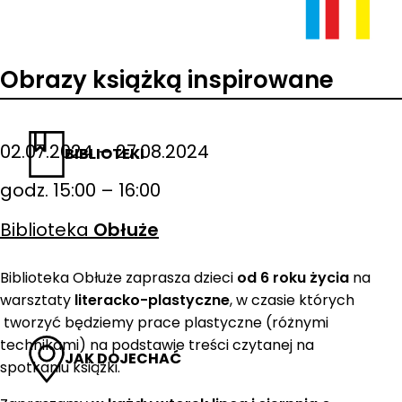
Obrazy książką inspirowane
02.07.2024 – 27.08.2024
BIBLIOTEKI
godz. 15:00 – 16:00
Biblioteka
Obłuże
Biblioteka Obłuże zaprasza dzieci
od 6 roku życia
na
warsztaty
literacko-plastyczne
, w czasie których
tworzyć będziemy prace plastyczne (różnymi
technikami) na podstawie treści czytanej na
JAK DOJECHAĆ
spotkaniu książki.