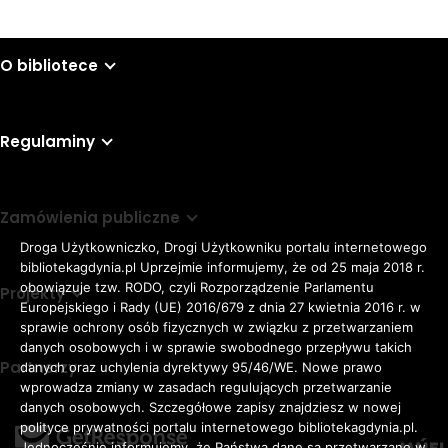
O bibliotece
Regulaminy
Zamówienia publiczne
Droga Użytkowniczko, Drogi Użytkowniku portalu internetowego
bibliotekagdynia.pl Uprzejmie informujemy, że od 25 maja 2018 r.
obowiązuje tzw. RODO, czyli Rozporządzenie Parlamentu
Projekty
Europejskiego i Rady (UE) 2016/679 z dnia 27 kwietnia 2016 r. w
sprawie ochrony osób fizycznych w związku z przetwarzaniem
danych osobowych i w sprawie swobodnego przepływu takich
Partnerzy
danych oraz uchylenia dyrektywy 95/46/WE. Nowe prawo
Rozmiar
wprowadza zmiany w zasadach regulujących przetwarzanie
domyślna czcionka
A
danych osobowych. Szczegółowe zapisy znajdziesz w nowej
czcionki
większa czcionka
A
KONTRAST:
ZWIĘKSZ
polityce prywatności portalu internetowego bibliotekagdynia.pl.
Jednocześnie informujemy, że Państwa dane są przetwarzane w