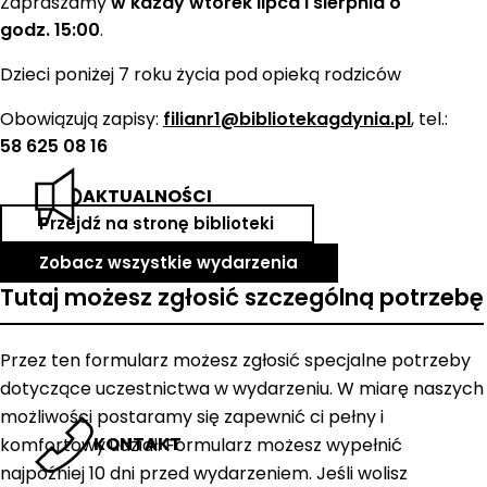
Zapraszamy
w każdy wtorek lipca i sierpnia o
godz. 15:00
.
Dzieci poniżej 7 roku życia pod opieką rodziców
Obowiązują zapisy:
filianr1@bibliotekagdynia.pl
, tel.:
58 625 08 16
AKTUALNOŚCI
Przejdź na stronę biblioteki
Zobacz wszystkie wydarzenia
Tutaj możesz zgłosić szczególną potrzebę
Przez ten formularz możesz zgłosić specjalne potrzeby
dotyczące uczestnictwa w wydarzeniu. W miarę naszych
możliwości postaramy się zapewnić ci pełny i
KONTAKT
komfortowy udział. Formularz możesz wypełnić
najpóźniej 10 dni przed wydarzeniem. Jeśli wolisz