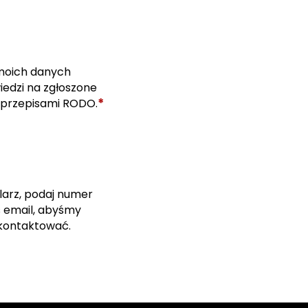
moich danych
edzi na zgłoszone
*
 przepisami RODO.
larz, podaj numer
s email, abyśmy
skontaktować.