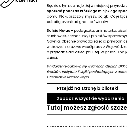
KONTAKT
Będzie o tym, co najbliżej w miejskiej przyrodzi
spotkać podczas krótkiego miejskiego spa
domu. Ptaki, pszczoły, myszy, pająki. Co je łąc
potrafią przenikać granice światów.
Salcia Hałas
– pedagożka, animatorka, pisark
słuchowisk, scenariuszy i projektów społeczny
Gdynia. Obecnie prowadzi zajęcia przyrodniczo
wiekowych, oraz, we współpracy z Wojewódzką 
o przyrodzie dla dzieci pt Bliżej. W grudniu na
dzieci.
Wydarzenie odbywa się w ramach działań DKK d
środków Instytutu Książki pochodzących z dotacji
Dziedzictwa Narodowego.
Przejdź na stronę biblioteki
Zobacz wszystkie wydarzenia
Tutaj możesz zgłosić szcz