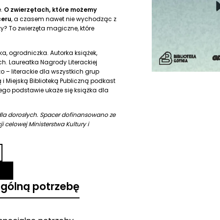
e.
O zwierzętach, które możemy
ceru
, a czasem nawet nie wychodząc z
zy? To zwierzęta magiczne, które
a, ogrodniczka. Autorka książek,
ch. Laureatka Nagrody Literackiej
 – literackie dla wszystkich grup
i Miejską Biblioteką Publiczną podkast
 jego podstawie ukaże się książka dla
la dorosłych. Spacer dofinansowano ze
 celowej Ministerstwa Kultury i
ególną potrzebę