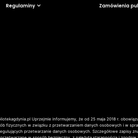
Regulaminy
Zamówienia pu
iotekagdynia.pl Uprzejmie informujemy, że od 25 maja 2018 r. obowiązu
osób fizycznych w związku z przetwarzaniem danych osobowych i w spr
ulujących przetwarzanie danych osobowych. Szczegółowe zapisy znajd
 przetwarzane w sposób bezpieczny, z należytą starannością i zgodnie 