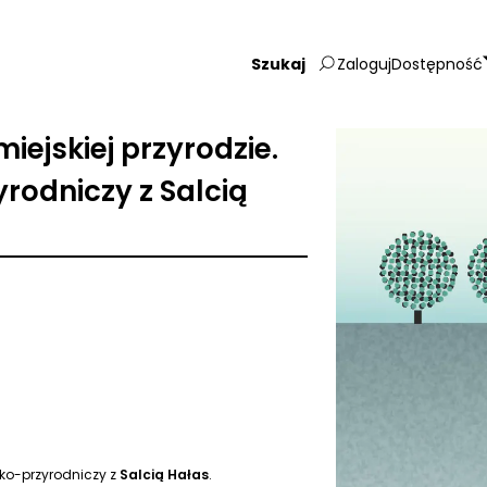
Zaloguj
Dostępność
Wpisz
szukaną
frazę:
miejskiej przyrodzie.
rodniczy z Salcią
cko-przyrodniczy z
Salcią Hałas
.