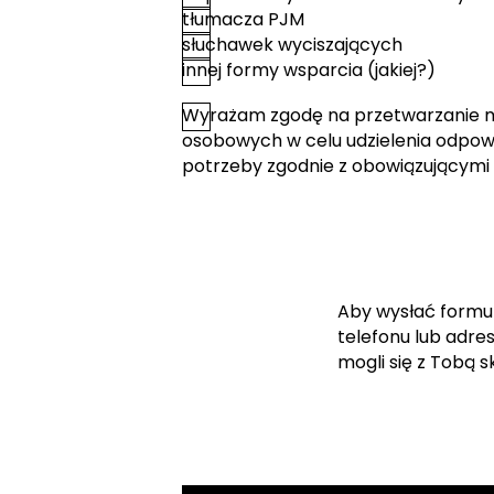
tłumacza PJM
słuchawek wyciszających
innej formy wsparcia (jakiej?)
Wyrażam zgodę na przetwarzanie 
*
Zgoda
osobowych w celu udzielenia odpowi
potrzeby zgodnie z obowiązującymi
Aby wysłać formu
telefonu lub adre
mogli się z Tobą 