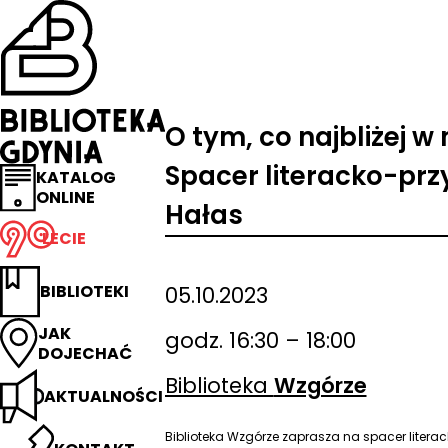
Przejdź
na
stronę
główną
Biblioteka
Gdynia
O tym, co najbliżej w 
Spacer literacko-przy
KATALOG
ONLINE
Hałas
LECIE
BIBLIOTEKI
05.10.2023
JAK
godz. 16:30 – 18:00
DOJECHAĆ
Biblioteka
Wzgórze
AKTUALNOŚCI
Biblioteka Wzgórze zaprasza na spacer litera