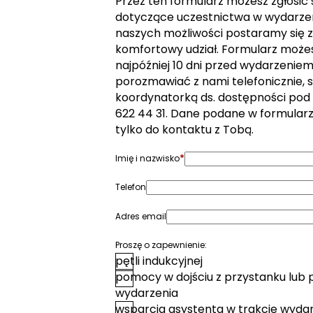
Przez ten formularz możesz zgłosić
dotyczące uczestnictwa w wydarzen
naszych możliwości postaramy się z
komfortowy udział. Formularz może
najpóźniej 10 dni przed wydarzeniem. 
porozmawiać z nami telefonicznie, s
koordynatorką ds. dostępności pod
622 44 31. Dane podane w formular
tylko do kontaktu z Tobą.
*
Imię i nazwisko
Telefon
Adres email
Proszę o zapewnienie:
pętli indukcyjnej
pomocy w dojściu z przystanku lub 
wydarzenia
wsparcia asystenta w trakcie wyda