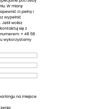
 specjalne potrzeby
iu. W miarę
apewnić ci pełny i
sz wypełnić
Jeśli wolisz
kontaktuj się z
 numerem: + 48 58
zu wykorzystamy
parkingu na miejsce
rzenia