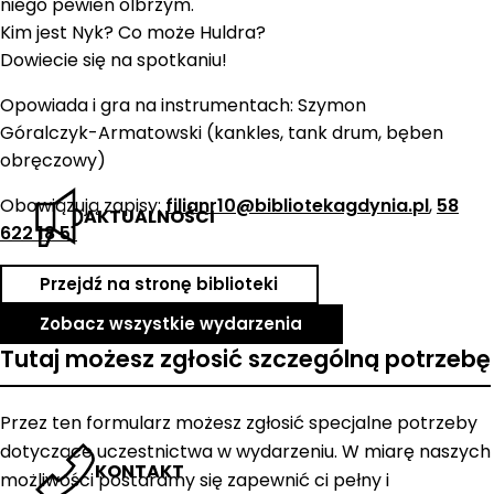
niego pewien olbrzym.
Kim jest Nyk? Co może Huldra?
Dowiecie się na spotkaniu!
Opowiada i gra na instrumentach: Szymon
Góralczyk-Armatowski (kankles, tank drum, bęben
obręczowy)
Obowiązują zapisy:
filianr10@bibliotekagdynia.pl
,
58
AKTUALNOŚCI
622 18 51
Przejdź na stronę biblioteki
Zobacz wszystkie wydarzenia
Tutaj możesz zgłosić szczególną potrzebę
Przez ten formularz możesz zgłosić specjalne potrzeby
dotyczące uczestnictwa w wydarzeniu. W miarę naszych
KONTAKT
możliwości postaramy się zapewnić ci pełny i