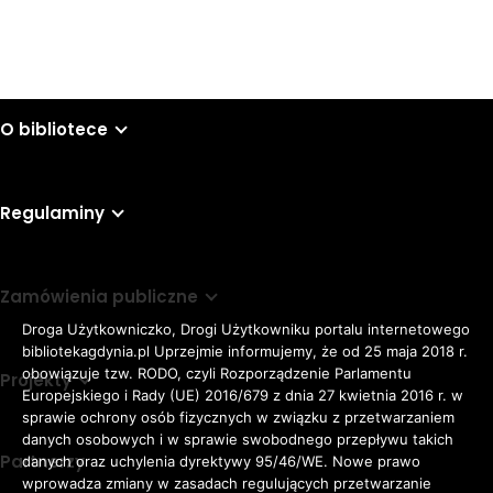
O bibliotece
Regulaminy
Zamówienia publiczne
Droga Użytkowniczko, Drogi Użytkowniku portalu internetowego
bibliotekagdynia.pl Uprzejmie informujemy, że od 25 maja 2018 r.
obowiązuje tzw. RODO, czyli Rozporządzenie Parlamentu
Projekty
Europejskiego i Rady (UE) 2016/679 z dnia 27 kwietnia 2016 r. w
sprawie ochrony osób fizycznych w związku z przetwarzaniem
danych osobowych i w sprawie swobodnego przepływu takich
Partnerzy
danych oraz uchylenia dyrektywy 95/46/WE. Nowe prawo
Rozmiar
wprowadza zmiany w zasadach regulujących przetwarzanie
domyślna czcionka
A