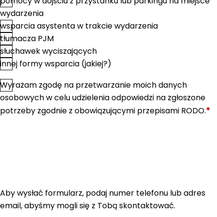
pomocy w dojściu z przystanku lub parkingu na miejsce
wydarzenia
wsparcia asystenta w trakcie wydarzenia
tłumacza PJM
słuchawek wyciszających
innej formy wsparcia (jakiej?)
Wyrażam zgodę na przetwarzanie moich danych
*
Zgoda
osobowych w celu udzielenia odpowiedzi na zgłoszone
*
potrzeby zgodnie z obowiązującymi przepisami RODO.
Aby wysłać formularz, podaj numer telefonu lub adres
email, abyśmy mogli się z Tobą skontaktować.