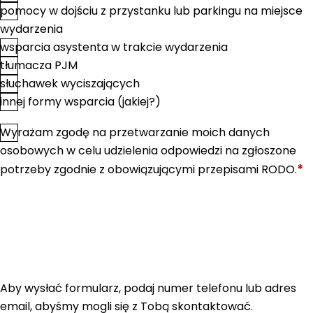
pomocy w dojściu z przystanku lub parkingu na miejsce
wydarzenia
wsparcia asystenta w trakcie wydarzenia
tłumacza PJM
słuchawek wyciszających
innej formy wsparcia (jakiej?)
Wyrażam zgodę na przetwarzanie moich danych
*
Zgoda
osobowych w celu udzielenia odpowiedzi na zgłoszone
*
potrzeby zgodnie z obowiązującymi przepisami RODO.
Aby wysłać formularz, podaj numer telefonu lub adres
email, abyśmy mogli się z Tobą skontaktować.