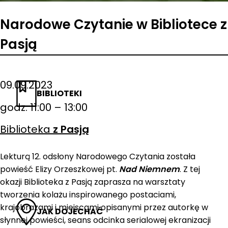
Narodowe Czytanie w Bibliotece z
Pasją
09.09.2023
BIBLIOTEKI
godz. 11:00 – 13:00
Biblioteka
z Pasją
Lekturą 12. odsłony Narodowego Czytania została
powieść Elizy Orzeszkowej pt.
Nad Niemnem
. Z tej
okazji Biblioteka z Pasją zaprasza na warsztaty
tworzenia kolażu inspirowanego postaciami,
krajobrazami i miejscami opisanymi przez autorkę w
JAK DOJECHAĆ
słynnej powieści, seans odcinka serialowej ekranizacji