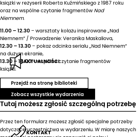
książki w reżyserii Roberta Kuźmińskiego z 1987 roku
oraz na wspólne czytanie fragmentów
Nad
Niemnem
.
11.00 – 12.30
– warsztaty kolażu inspirowane „Nad
Niemnem” / Prowadzenie: Veranika Maskaliova,
12.30 – 13.30
– pokaz odcinka serialu „Nad Niemnem”
na dużym ekranie,
13.30 – 14.00
– wspólne czytanie fragmentów
AKTUALNOŚCI
książki.
Przejdź na stronę biblioteki
Zobacz wszystkie wydarzenia
Tutaj możesz zgłosić szczególną potrzebę
Przez ten formularz możesz zgłosić specjalne potrzeby
dotyczące uczestnictwa w wydarzeniu. W miarę naszych
KONTAKT