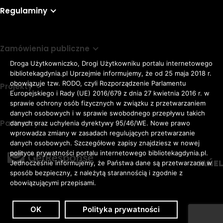
Regulaminy
Zamówienia publiczne
Droga Użytkowniczko, Drogi Użytkowniku portalu internetowego
bibliotekagdynia.pl Uprzejmie informujemy, że od 25 maja 2018 r.
obowiązuje tzw. RODO, czyli Rozporządzenie Parlamentu
Projekty
Europejskiego i Rady (UE) 2016/679 z dnia 27 kwietnia 2016 r. w
sprawie ochrony osób fizycznych w związku z przetwarzaniem
danych osobowych i w sprawie swobodnego przepływu takich
Partnerzy
danych oraz uchylenia dyrektywy 95/46/WE. Nowe prawo
Rozmiar
wprowadza zmiany w zasadach regulujących przetwarzanie
domyślna czcionka
A
danych osobowych. Szczegółowe zapisy znajdziesz w nowej
czcionki
większa czcionka
A
KONTRAST:
ZWIĘKSZ
polityce prywatności portalu internetowego bibliotekagdynia.pl.
duża czcionka
Jednocześnie informujemy, że Państwa dane są przetwarzane w
A
ODSTĘPY
sposób bezpieczny, z należytą starannością i zgodnie z
W
obowiązującymi przepisami.
TEKŚCIE:
OK
Polityka prywatności
Zaloguj
Dostępność