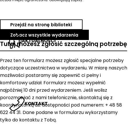
Przejdź na stronę biblioteki
Zobacz wszystkie wydarzenia
AKTUALNOŚCI
Tutaj możesz zgłosić szczególną potrzebę
Przez ten formularz możesz zgłosić specjalne potrzeby
dotyczące uczestnictwa w wydarzeniu. W miarę naszych
możliwości postaramy się zapewnić ci pełny i
komfortowy udział. Formularz możesz wypełnić
najpóźniej 10 dni przed wydarzeniem. Jeśli wolisz
porozmawiać z nami telefonicznie, skontaktuj się z
KONTAKT
koordynatorką ds. dostępności pod numerem: + 48 58
622 44 31. Dane podane w formularzu wykorzystamy
tylko do kontaktu z Tobą.