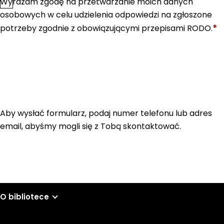
Wyrażam zgodę na przetwarzanie moich danych
*
Zgoda
osobowych w celu udzielenia odpowiedzi na zgłoszone
*
potrzeby zgodnie z obowiązującymi przepisami RODO.
Aby wysłać formularz, podaj numer telefonu lub adres
email, abyśmy mogli się z Tobą skontaktować.
O bibliotece