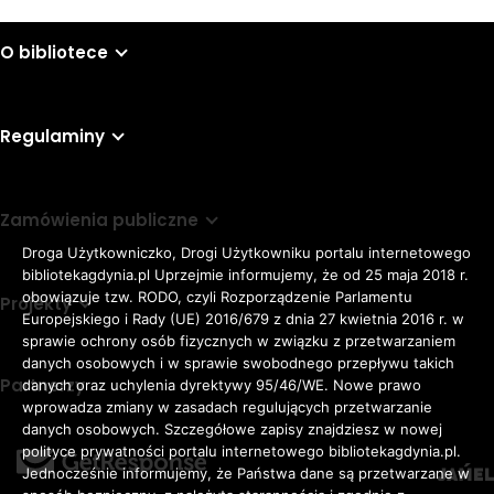
O bibliotece
Regulaminy
Zamówienia publiczne
Droga Użytkowniczko, Drogi Użytkowniku portalu internetowego
bibliotekagdynia.pl Uprzejmie informujemy, że od 25 maja 2018 r.
obowiązuje tzw. RODO, czyli Rozporządzenie Parlamentu
Projekty
Europejskiego i Rady (UE) 2016/679 z dnia 27 kwietnia 2016 r. w
sprawie ochrony osób fizycznych w związku z przetwarzaniem
danych osobowych i w sprawie swobodnego przepływu takich
Partnerzy
danych oraz uchylenia dyrektywy 95/46/WE. Nowe prawo
Rozmiar
wprowadza zmiany w zasadach regulujących przetwarzanie
domyślna czcionka
A
danych osobowych. Szczegółowe zapisy znajdziesz w nowej
czcionki
większa czcionka
A
KONTRAST:
ZWIĘKSZ
polityce prywatności portalu internetowego bibliotekagdynia.pl.
duża czcionka
Jednocześnie informujemy, że Państwa dane są przetwarzane w
A
ODSTĘPY