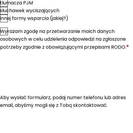
tłumacza PJM
słuchawek wyciszających
innej formy wsparcia (jakiej?)
Wyrażam zgodę na przetwarzanie moich danych
*
Zgoda
osobowych w celu udzielenia odpowiedzi na zgłoszone
*
potrzeby zgodnie z obowiązującymi przepisami RODO.
Aby wysłać formularz, podaj numer telefonu lub adres
email, abyśmy mogli się z Tobą skontaktować.