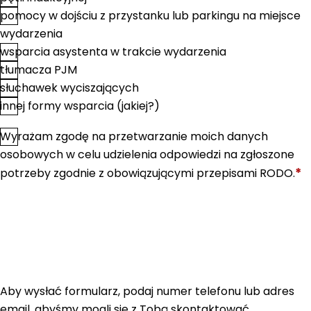
pomocy w dojściu z przystanku lub parkingu na miejsce
wydarzenia
wsparcia asystenta w trakcie wydarzenia
tłumacza PJM
słuchawek wyciszających
innej formy wsparcia (jakiej?)
Wyrażam zgodę na przetwarzanie moich danych
*
Zgoda
osobowych w celu udzielenia odpowiedzi na zgłoszone
*
potrzeby zgodnie z obowiązującymi przepisami RODO.
Aby wysłać formularz, podaj numer telefonu lub adres
email, abyśmy mogli się z Tobą skontaktować.