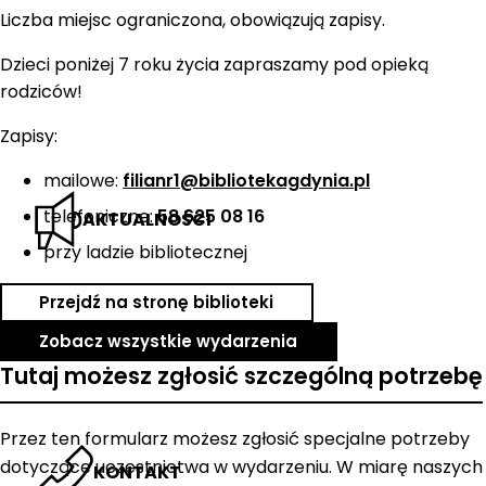
Liczba miejsc ograniczona, obowiązują zapisy.
Dzieci poniżej 7 roku życia zapraszamy pod opieką
rodziców!
Zapisy:
mailowe:
filianr1@bibliotekagdynia.pl
telefoniczne:
58 625 08 16
AKTUALNOŚCI
przy ladzie bibliotecznej
Przejdź na stronę biblioteki
Zobacz wszystkie wydarzenia
Tutaj możesz zgłosić szczególną potrzebę
Przez ten formularz możesz zgłosić specjalne potrzeby
dotyczące uczestnictwa w wydarzeniu. W miarę naszych
KONTAKT