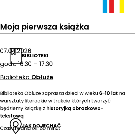
Moja pierwsza książka
07.04.2026
BIBLIOTEKI
godz. 16:30 – 17:30
Biblioteka
Obłuże
Biblioteka Obłuże zaprasza dzieci w wieku
6-10 lat
na
warsztaty literackie w trakcie których tworzyć
będziemy książkę z
historyjką obrazkowo-
tekstową
.
JAK DOJECHAĆ
Czas trwania ok. 60 minut