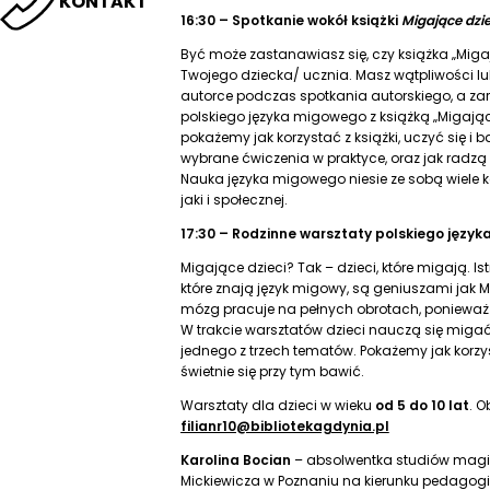
KONTAKT
16:30 – Spotkanie wokół książki
Migające dzie
Być może zastanawiasz się, czy książka „Miga
Twojego dziecka/ ucznia. Masz wątpliwości lub
autorce podczas spotkania autorskiego, a za
polskiego języka migowego z książką „Migając
pokażemy jak korzystać z książki, uczyć się i 
wybrane ćwiczenia w praktyce, oraz jak radzą 
Nauka języka migowego niesie ze sobą wiele k
jaki i społecznej.
17:30 – Rodzinne warsztaty polskiego języ
Migające dzieci? Tak – dzieci, które migają. Ist
które znają język migowy, są geniuszami jak Mo
mózg pracuje na pełnych obrotach, ponieważ
W trakcie warsztatów dzieci nauczą się miga
jednego z trzech tematów. Pokażemy jak korzyst
świetnie się przy tym bawić.
Warsztaty dla dzieci w wieku
od 5 do 10 lat
. O
filianr10@bibliotekagdynia.pl
Karolina Bocian
– absolwentka studiów magis
Mickiewicza w Poznaniu na kierunku pedagogi