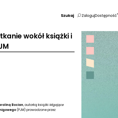
Zaloguj
Dostępność
Wpisz
szukaną
frazę:
tkanie wokół książki i
PJM
roliną Bocian
, autorką książki
Migające
 migowego
(PJM) prowadzone przez