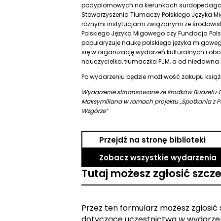
podyplomowych na kierunkach surdopedagogik
Stowarzyszenia Tłumaczy Polskiego Języka M
różnymi instytucjami związanymi ze środowis
Polskiego Języka Migowego czy Fundacja Pols
popularyzuje naukę polskiego języka migoweg
się w organizację wydarzeń kulturalnych i obo
nauczycielka, tłumaczka PJM, a od niedawn
Po wydarzeniu będzie możliwość zakupu książ
Wydarzenie sfinansowane ze środków Budżetu Ob
Maksymiliana w ramach projektu „Spotkania z PJ
Wzgórze”
Przejdź na stronę biblioteki
Zobacz wszystkie wydarzenia
Tutaj możesz zgłosić szcz
Przez ten formularz możesz zgłosić
dotyczące uczestnictwa w wydarzen