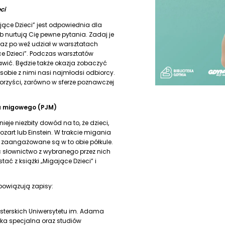
ci
jące Dzieci” jest odpowiednia dla
 nurtują Cię pewne pytania. Zadaj je
raz po weź udział w warsztatach
e Dzieci”. Podczas warsztatów
bawić. Będzie także okazja zobaczyć
sobie z nimi nasi najmłodsi odbiorcy.
orzyści, zarówno w sferze poznawczej
ka migowego (PJM)
nieje niezbity dowód na to, że dzieci,
zart lub Einstein. W trakcie migania
 zaangażowane są w to obie półkule.
ć słownictwo z wybranego przez nich
ać z książki „Migające Dzieci” i
bowiązują zapisy:
terskich Uniwersytetu im. Adama
ka specjalna oraz studiów