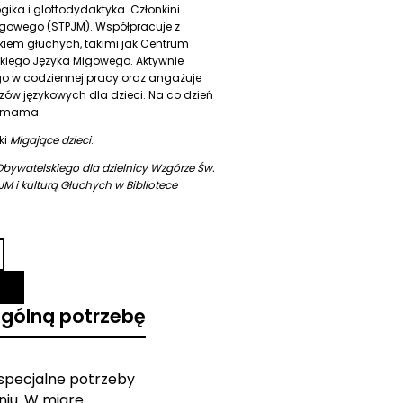
a i glottodydaktyka. Członkini
igowego (STPJM). Współpracuje z
kiem głuchych, takimi jak Centrum
kiego Języka Migowego. Aktywnie
o w codziennej pracy oraz angażuje
zów językowych dla dzieci. Na co dzień
a mama.
ki
Migające dzieci
.
ywatelskiego dla dzielnicy Wzgórze Św.
M i kulturą Głuchych w Bibliotece
ególną potrzebę
 specjalne potrzeby
iu. W miarę