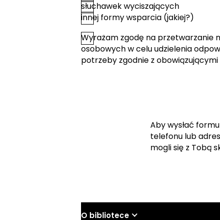
słuchawek wyciszających
innej formy wsparcia (jakiej?)
Wyrażam zgodę na przetwarzanie 
*
Zgoda
osobowych w celu udzielenia odpowi
potrzeby zgodnie z obowiązującymi
Aby wysłać formu
telefonu lub adre
mogli się z Tobą 
O bibliotece