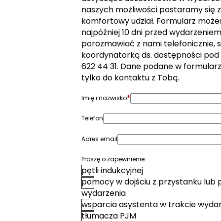
naszych możliwości postaramy się z
komfortowy udział. Formularz może
najpóźniej 10 dni przed wydarzeniem. 
porozmawiać z nami telefonicznie, s
koordynatorką ds. dostępności pod
622 44 31. Dane podane w formular
tylko do kontaktu z Tobą.
*
Imię i nazwisko
Telefon
Adres email
Proszę o zapewnienie:
pętli indukcyjnej
pomocy w dojściu z przystanku lub 
wydarzenia
wsparcia asystenta w trakcie wyda
tłumacza PJM