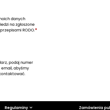
moich danych
edzi na zgłoszone
*
 przepisami RODO.
larz, podaj numer
s email, abyśmy
skontaktować.
Regulaminy
Zamówienia pu