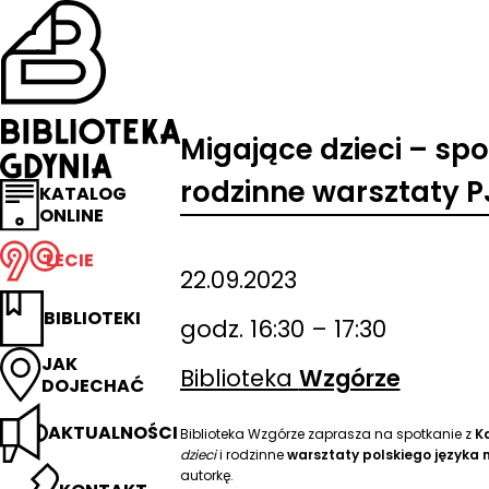
Przejdź
na
stronę
główną
Biblioteka
Gdynia
Migające dzieci – spo
rodzinne warsztaty 
KATALOG
ONLINE
LECIE
22.09.2023
BIBLIOTEKI
godz. 16:30 – 17:30
JAK
Biblioteka
Wzgórze
DOJECHAĆ
AKTUALNOŚCI
Biblioteka Wzgórze zaprasza na spotkanie z
Ka
dzieci
i rodzinne
warsztaty polskiego języka
autorkę.