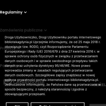
Regulaminy
Zamówienia publiczne
Droga Użytkowniczko, Drogi Użytkowniku portalu internetowego
bibliotekagdynia.pl Uprzejmie informujemy, że od 25 maja 2018 r.
obowiązuje tzw. RODO, czyli Rozporządzenie Parlamentu
Projekty
Europejskiego i Rady (UE) 2016/679 z dnia 27 kwietnia 2016 r. w
sprawie ochrony osób fizycznych w związku z przetwarzaniem
danych osobowych i w sprawie swobodnego przepływu takich
Partnerzy
danych oraz uchylenia dyrektywy 95/46/WE. Nowe prawo
Rozmiar
wprowadza zmiany w zasadach regulujących przetwarzanie
domyślna czcionka
A
danych osobowych. Szczegółowe zapisy znajdziesz w nowej
czcionki
większa czcionka
A
KONTRAST:
ZWIĘKSZ
polityce prywatności portalu internetowego bibliotekagdynia.pl.
duża czcionka
Jednocześnie informujemy, że Państwa dane są przetwarzane w
A
ODSTĘPY
sposób bezpieczny, z należytą starannością i zgodnie z
W
obowiązującymi przepisami.
TEKŚCIE: