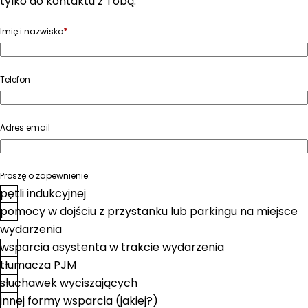
tylko do kontaktu z Tobą.
*
Imię i nazwisko
Telefon
Adres email
Proszę o zapewnienie:
pętli indukcyjnej
pomocy w dojściu z przystanku lub parkingu na miejsce
wydarzenia
wsparcia asystenta w trakcie wydarzenia
tłumacza PJM
słuchawek wyciszających
innej formy wsparcia (jakiej?)