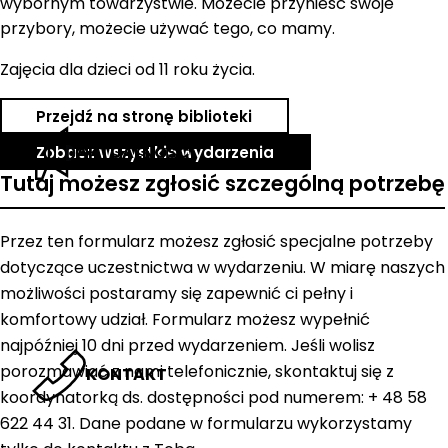
wybornym towarzystwie. Możecie przynieść swoje
przybory, możecie używać tego, co mamy.
Zajęcia dla dzieci od 11 roku życia.
Przejdź na stronę biblioteki
AKTUALNOŚCI
Zobacz wszystkie wydarzenia
Tutaj możesz zgłosić szczególną potrzebę
Przez ten formularz możesz zgłosić specjalne potrzeby
dotyczące uczestnictwa w wydarzeniu. W miarę naszych
możliwości postaramy się zapewnić ci pełny i
komfortowy udział. Formularz możesz wypełnić
najpóźniej 10 dni przed wydarzeniem. Jeśli wolisz
porozmawiać z nami telefonicznie, skontaktuj się z
KONTAKT
koordynatorką ds. dostępności pod numerem: + 48 58
622 44 31. Dane podane w formularzu wykorzystamy