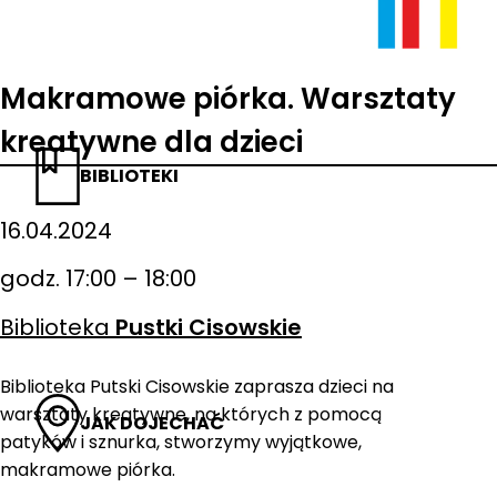
Makramowe piórka. Warsztaty
kreatywne dla dzieci
BIBLIOTEKI
16.04.2024
godz. 17:00 – 18:00
Biblioteka
Pustki Cisowskie
Biblioteka Putski Cisowskie zaprasza dzieci na
warsztaty kreatywne, na których z pomocą
JAK DOJECHAĆ
patyków i sznurka, stworzymy wyjątkowe,
makramowe piórka.