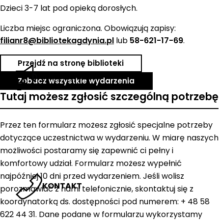
Dzieci 3-7 lat pod opieką dorosłych.
Liczba miejsc ograniczona. Obowiązują zapisy:
filianr8@bibliotekagdynia.pl
lub
58-621-17-69
.
Przejdź na stronę biblioteki
AKTUALNOŚCI
Zobacz wszystkie wydarzenia
Tutaj możesz zgłosić szczególną potrzebę
Przez ten formularz możesz zgłosić specjalne potrzeby
dotyczące uczestnictwa w wydarzeniu. W miarę naszych
możliwości postaramy się zapewnić ci pełny i
komfortowy udział. Formularz możesz wypełnić
najpóźniej 10 dni przed wydarzeniem. Jeśli wolisz
KONTAKT
porozmawiać z nami telefonicznie, skontaktuj się z
koordynatorką ds. dostępności pod numerem: + 48 58
622 44 31. Dane podane w formularzu wykorzystamy