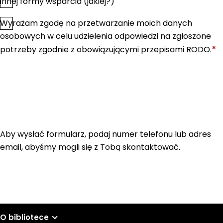
innej formy wsparcia (jakiej?)
Wyrażam zgodę na przetwarzanie moich danych
*
Zgoda
osobowych w celu udzielenia odpowiedzi na zgłoszone
*
potrzeby zgodnie z obowiązującymi przepisami RODO.
Aby wysłać formularz, podaj numer telefonu lub adres
email, abyśmy mogli się z Tobą skontaktować.
O bibliotece