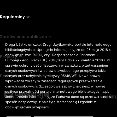
Regulaminy
Zamówienia publiczne
Droga Użytkowniczko, Drogi Użytkowniku portalu internetowego
bibliotekagdynia.pl Uprzejmie informujemy, że od 25 maja 2018 r.
obowiązuje tzw. RODO, czyli Rozporządzenie Parlamentu
Projekty
Europejskiego i Rady (UE) 2016/679 z dnia 27 kwietnia 2016 r. w
sprawie ochrony osób fizycznych w związku z przetwarzaniem
danych osobowych i w sprawie swobodnego przepływu takich
Partnerzy
danych oraz uchylenia dyrektywy 95/46/WE. Nowe prawo
Rozmiar
wprowadza zmiany w zasadach regulujących przetwarzanie
domyślna czcionka
A
danych osobowych. Szczegółowe zapisy znajdziesz w nowej
czcionki
większa czcionka
A
KONTRAST:
ZWIĘKSZ
polityce prywatności portalu internetowego bibliotekagdynia.pl.
duża czcionka
Jednocześnie informujemy, że Państwa dane są przetwarzane w
A
ODSTĘPY
sposób bezpieczny, z należytą starannością i zgodnie z
W
obowiązującymi przepisami.
TEKŚCIE: