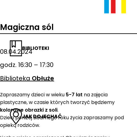
Magiczna sól
BIBLIOTEKI
08.04.2024
godz. 16:30 – 17:30
Biblioteka
Obłuże
Zapraszamy dzieci w wieku
5-7 lat
na zajęcia
plastyczne, w czasie których tworzyć będziemy
kolorowe obrazki z soli
.
JAK DOJECHAĆ
Dzieci poniżej siódmego roku życia zapraszamy pod
opieką rodziców.