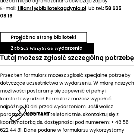
Liczba miejsc ograniczona! Obowiązują zapisy:
E-mail:
filianr1@bibliotekagdynia.pl
lub tel.:
58 625
08 16
Przejdź na stronę biblioteki
AKTUALNOŚCI
Zobacz wszystkie wydarzenia
Tutaj możesz zgłosić szczególną potrzebę
Przez ten formularz możesz zgłosić specjalne potrzeby
dotyczące uczestnictwa w wydarzeniu. W miarę naszych
możliwości postaramy się zapewnić ci pełny i
komfortowy udział. Formularz możesz wypełnić
najpóźniej 10 dni przed wydarzeniem. Jeśli wolisz
KONTAKT
porozmawiać z nami telefonicznie, skontaktuj się z
koordynatorką ds. dostępności pod numerem: + 48 58
622 44 31. Dane podane w formularzu wykorzystamy