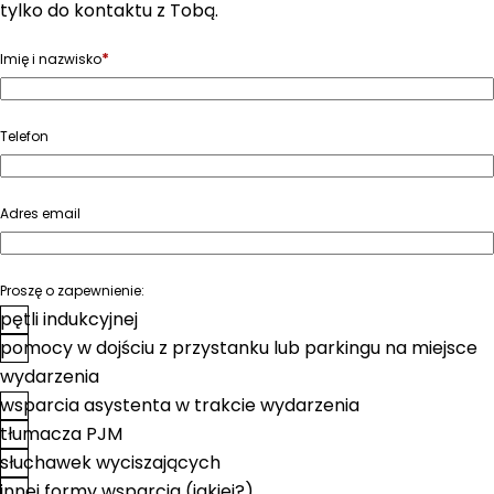
tylko do kontaktu z Tobą.
*
Imię i nazwisko
Telefon
Adres email
Proszę o zapewnienie:
pętli indukcyjnej
pomocy w dojściu z przystanku lub parkingu na miejsce
wydarzenia
wsparcia asystenta w trakcie wydarzenia
tłumacza PJM
słuchawek wyciszających
innej formy wsparcia (jakiej?)