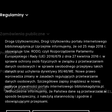
Regulaminy
Zamówienia publiczne
Droga Użytkowniczko, Drogi Użytkowniku portalu internetowego
bibliotekagdynia.pl Uprzejmie informujemy, że od 25 maja 2018 r.
obowiązuje tzw. RODO, czyli Rozporządzenie Parlamentu
Projekty
Europejskiego i Rady (UE) 2016/679 z dnia 27 kwietnia 2016 r. w
sprawie ochrony osób fizycznych w związku z przetwarzaniem
danych osobowych i w sprawie swobodnego przepływu takich
Partnerzy
danych oraz uchylenia dyrektywy 95/46/WE. Nowe prawo
Rozmiar
wprowadza zmiany w zasadach regulujących przetwarzanie
domyślna czcionka
A
danych osobowych. Szczegółowe zapisy znajdziesz w nowej
czcionki
większa czcionka
A
KONTRAST:
ZWIĘKSZ
polityce prywatności portalu internetowego bibliotekagdynia.pl.
duża czcionka
Jednocześnie informujemy, że Państwa dane są przetwarzane w
A
ODSTĘPY
sposób bezpieczny, z należytą starannością i zgodnie z
W
obowiązującymi przepisami.
TEKŚCIE: