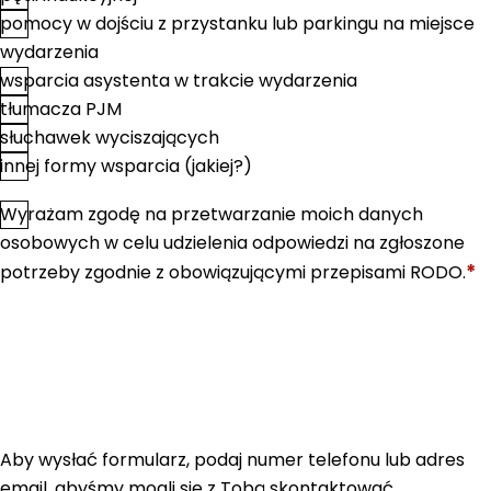
pomocy w dojściu z przystanku lub parkingu na miejsce
wydarzenia
wsparcia asystenta w trakcie wydarzenia
tłumacza PJM
słuchawek wyciszających
innej formy wsparcia (jakiej?)
Wyrażam zgodę na przetwarzanie moich danych
*
Zgoda
osobowych w celu udzielenia odpowiedzi na zgłoszone
*
potrzeby zgodnie z obowiązującymi przepisami RODO.
Aby wysłać formularz, podaj numer telefonu lub adres
email, abyśmy mogli się z Tobą skontaktować.