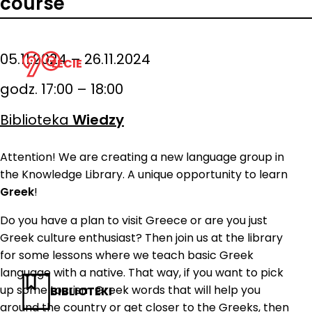
course
05.11.2024 – 26.11.2024
LECIE
godz. 17:00 – 18:00
Biblioteka
Wiedzy
Attention! We are creating a new language group in
the Knowledge Library. A unique opportunity to learn
Greek
!
Do you have a plan to visit Greece or are you just
Greek culture enthusiast? Then join us at the library
for some lessons where we teach basic Greek
language with a native. That way, if you want to pick
up some tourism Greek words that will help you
BIBLIOTEKI
around the country or get closer to the Greeks, then