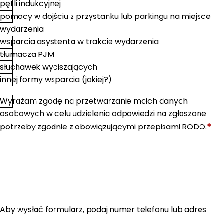
pętli indukcyjnej
pomocy w dojściu z przystanku lub parkingu na miejsce
wydarzenia
wsparcia asystenta w trakcie wydarzenia
tłumacza PJM
słuchawek wyciszających
innej formy wsparcia (jakiej?)
Wyrażam zgodę na przetwarzanie moich danych
*
Zgoda
osobowych w celu udzielenia odpowiedzi na zgłoszone
*
potrzeby zgodnie z obowiązującymi przepisami RODO.
Aby wysłać formularz, podaj numer telefonu lub adres