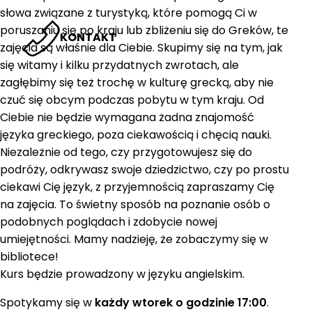
słowa związane z turystyką, które pomogą Ci w
poruszaniu się po kraju lub zbliżeniu się do Greków, te
KONTAKT
zajęcia są właśnie dla Ciebie. Skupimy się na tym, jak
się witamy i kilku przydatnych zwrotach, ale
zagłębimy się też trochę w kulturę grecką, aby nie
czuć się obcym podczas pobytu w tym kraju. Od
Ciebie nie będzie wymagana żadna znajomość
języka greckiego, poza ciekawością i chęcią nauki.
Niezależnie od tego, czy przygotowujesz się do
podróży, odkrywasz swoje dziedzictwo, czy po prostu
ciekawi Cię język, z przyjemnością zapraszamy Cię
na zajęcia. To świetny sposób na poznanie osób o
podobnych poglądach i zdobycie nowej
umiejętności. Mamy nadzieję, że zobaczymy się w
bibliotece!
Kurs będzie prowadzony w języku angielskim.
Spotykamy się w
każdy wtorek o godzinie 17:00
.