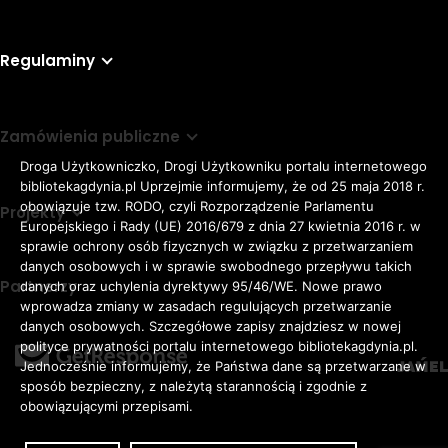
Regulaminy
Zamówienia publiczne
Droga Użytkowniczko, Drogi Użytkowniku portalu internetowego
bibliotekagdynia.pl Uprzejmie informujemy, że od 25 maja 2018 r.
obowiązuje tzw. RODO, czyli Rozporządzenie Parlamentu
Projekty
Europejskiego i Rady (UE) 2016/679 z dnia 27 kwietnia 2016 r. w
sprawie ochrony osób fizycznych w związku z przetwarzaniem
danych osobowych i w sprawie swobodnego przepływu takich
Partnerzy
danych oraz uchylenia dyrektywy 95/46/WE. Nowe prawo
Rozmiar
wprowadza zmiany w zasadach regulujących przetwarzanie
domyślna czcionka
A
danych osobowych. Szczegółowe zapisy znajdziesz w nowej
czcionki
większa czcionka
A
KONTRAST:
ZWIĘKSZ
polityce prywatności portalu internetowego bibliotekagdynia.pl.
duża czcionka
Jednocześnie informujemy, że Państwa dane są przetwarzane w
A
ODSTĘPY
sposób bezpieczny, z należytą starannością i zgodnie z
W
obowiązującymi przepisami.
TEKŚCIE: