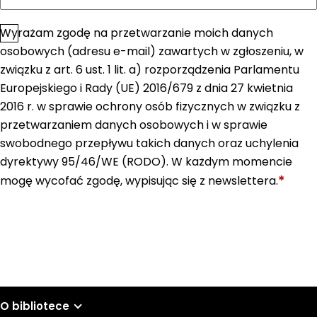
Wyrażam zgodę na przetwarzanie moich danych
*
Zgoda
osobowych (adresu e-mail) zawartych w zgłoszeniu, w
związku z art. 6 ust. 1 lit. a) rozporządzenia Parlamentu
Europejskiego i Rady (UE) 2016/679 z dnia 27 kwietnia
2016 r. w sprawie ochrony osób fizycznych w związku z
przetwarzaniem danych osobowych i w sprawie
swobodnego przepływu takich danych oraz uchylenia
dyrektywy 95/46/WE (RODO). W każdym momencie
*
mogę wycofać zgodę, wypisując się z newslettera.
Wyślij
O bibliotece