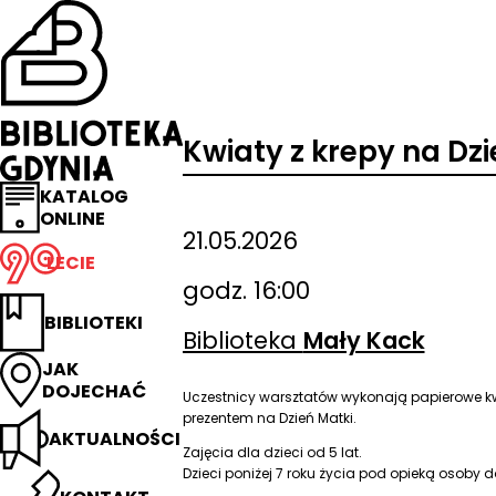
Przejdź
na
stronę
główną
Biblioteka
Gdynia
Kwiaty z krepy na Dzi
KATALOG
ONLINE
21.05.2026
LECIE
godz. 16:00
BIBLIOTEKI
Biblioteka
Mały Kack
JAK
DOJECHAĆ
Uczestnicy warsztatów wykonają papierowe kw
prezentem na Dzień Matki.
AKTUALNOŚCI
Zajęcia dla dzieci od 5 lat.
Dzieci poniżej 7 roku życia pod opieką osoby do