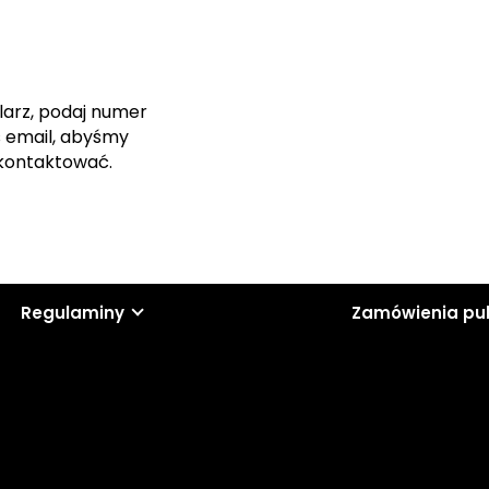
larz, podaj numer
s email, abyśmy
skontaktować.
Regulaminy
Zamówienia pu