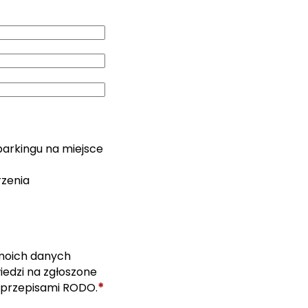
parkingu na miejsce
rzenia
moich danych
edzi na zgłoszone
*
 przepisami RODO.