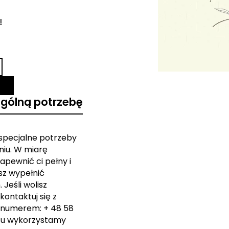
l
ególną potrzebę
 specjalne potrzeby
iu. W miarę
apewnić ci pełny i
sz wypełnić
Jeśli wolisz
kontaktuj się z
 numerem: + 48 58
zu wykorzystamy