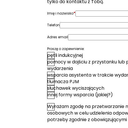
tylko do kontaktu z Tobą.
*
Imię i nazwisko
Telefon
Adres email
Proszę o zapewnienie:
pętli indukcyjnej
pomocy w dojściu z przystanku lub 
wydarzenia
wsparcia asystenta w trakcie wyda
tłumacza PJM
słuchawek wyciszających
innej formy wsparcia (jakiej?)
Wyrażam zgodę na przetwarzanie 
*
Zgoda
osobowych w celu udzielenia odpowi
potrzeby zgodnie z obowiązującymi