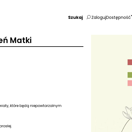
Zaloguj
Dostępność
Wpisz
szukaną
frazę:
eń Matki
iaty, które będą niepowtarzalnym
rosłej.