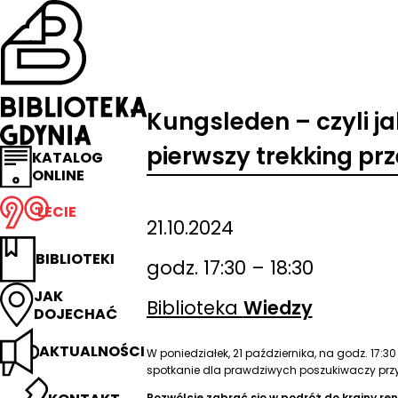
Przejdź
na
stronę
główną
Biblioteka
Gdynia
Kungsleden – czyli ja
pierwszy trekking pr
KATALOG
ONLINE
LECIE
21.10.2024
BIBLIOTEKI
godz. 17:30 – 18:30
JAK
Biblioteka
Wiedzy
DOJECHAĆ
AKTUALNOŚCI
W poniedziałek, 21 października, na godz. 17:3
spotkanie dla prawdziwych poszukiwaczy przy
Pozwólcie zabrać się w podróż do krainy re