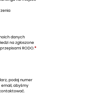
rzenia
moich danych
edzi na zgłoszone
*
 przepisami RODO.
larz, podaj numer
s email, abyśmy
skontaktować.