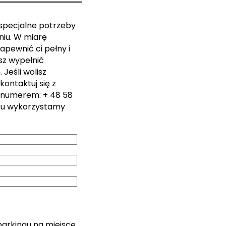
 specjalne potrzeby
iu. W miarę
apewnić ci pełny i
sz wypełnić
Jeśli wolisz
kontaktuj się z
 numerem: + 48 58
zu wykorzystamy
parkingu na miejsce