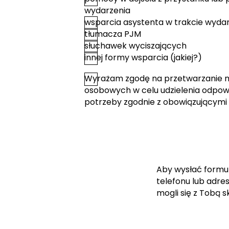
wydarzenia
wsparcia asystenta w trakcie wyda
tłumacza PJM
słuchawek wyciszających
innej formy wsparcia (jakiej?)
Wyrażam zgodę na przetwarzanie 
*
Zgoda
osobowych w celu udzielenia odpowi
potrzeby zgodnie z obowiązującymi
Aby wysłać formu
telefonu lub adre
mogli się z Tobą 