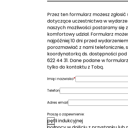
Przez ten formularz możesz zgłosić
dotyczące uczestnictwa w wydarzen
naszych możliwości postaramy się z
komfortowy udział. Formularz może
najpóźniej 10 dni przed wydarzeniem. 
porozmawiać z nami telefonicznie, s
koordynatorką ds. dostępności pod
622 44 31. Dane podane w formular
tylko do kontaktu z Tobą.
*
Imię i nazwisko
Telefon
Adres email
Proszę o zapewnienie:
pętli indukcyjnej
pomocy w dojściu z przystanku lub 