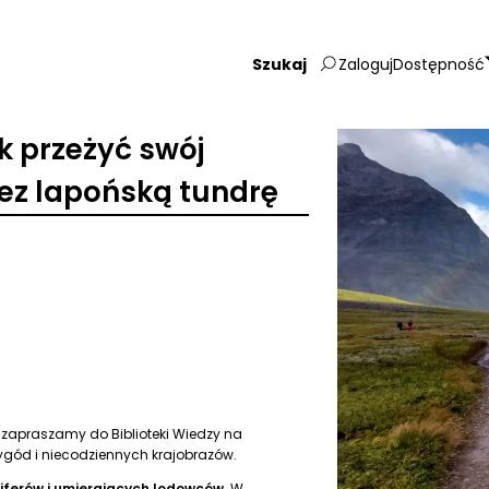
Zaloguj
Dostępność
Wpisz
szukaną
frazę:
k przeżyć swój
zez lapońską tundrę
0 zapraszamy do Biblioteki Wiedzy na
gód i niecodziennych krajobrazów.
niferów i umierających lodowców.
W