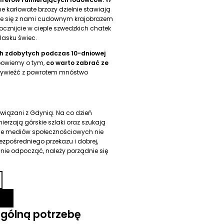
 karłowate brzozy dzielnie stawiają
ie się z nami cudownym krajobrazem
cznijcie w cieple szwedzkich chatek
lasku świec.
ch zdobytych podczas 10-dniowej
powiemy o tym,
co warto zabrać ze
przywieźć z powrotem mnóstwo
wiązani z Gdynią. Na co dzień
erzają górskie szlaki oraz szukają
obie mediów społecznościowych nie
ezpośredniego przekazu i dobrej,
nie odpocząć, należy porządnie się
ególną potrzebę