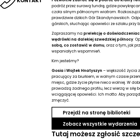
KONTAKT
podróż przez surową tundrę, gdzie powykręcane
czoła silnym północnym wiatrom. Rozkoszujc
prawdziwie dzikich Gór Skandynawskich. Odpo
górskich, słuchając opowieści ze szlaku przy b
Zapraszamy na
prelekcję o doświadczenia
wędrówki na dalekiej szwedzkiej północy
. O
sobą, co zostawić w domu
, oraz o tym, jak 
wspaniałych wspomnień.
Kim jesteśmy?
Gosia i Wojtek Hnatyszyn
– większość życia z
pracujący za biurkiem, w wolnym czasie przemi
miejsc, gdzie życie płynie nieco wolniej. W d
prowadzą żadnego profilu, lecz wierzą w siłę b
wciągającej opowieści. Ich motto: Aby porząd
zmęczyć.
Przejdź na stronę biblioteki
Zobacz wszystkie wydarzenia
Tutaj możesz zgłosić szcz