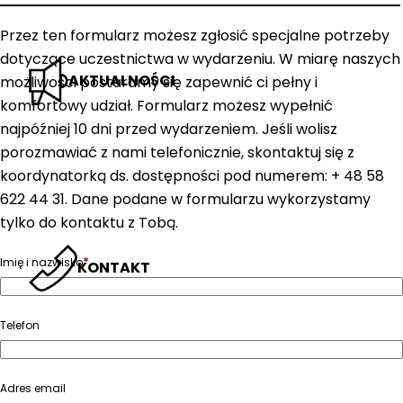
Przez ten formularz możesz zgłosić specjalne potrzeby
dotyczące uczestnictwa w wydarzeniu. W miarę naszych
AKTUALNOŚCI
możliwości postaramy się zapewnić ci pełny i
komfortowy udział. Formularz możesz wypełnić
najpóźniej 10 dni przed wydarzeniem. Jeśli wolisz
porozmawiać z nami telefonicznie, skontaktuj się z
koordynatorką ds. dostępności pod numerem: + 48 58
622 44 31. Dane podane w formularzu wykorzystamy
tylko do kontaktu z Tobą.
*
Imię i nazwisko
KONTAKT
Telefon
Adres email