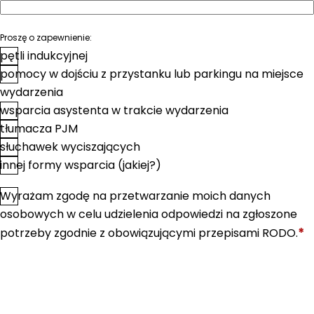
Proszę o zapewnienie:
pętli indukcyjnej
pomocy w dojściu z przystanku lub parkingu na miejsce
wydarzenia
wsparcia asystenta w trakcie wydarzenia
tłumacza PJM
słuchawek wyciszających
innej formy wsparcia (jakiej?)
Wyrażam zgodę na przetwarzanie moich danych
*
Zgoda
osobowych w celu udzielenia odpowiedzi na zgłoszone
*
potrzeby zgodnie z obowiązującymi przepisami RODO.