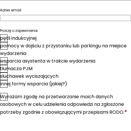
Adres email
Proszę o zapewnienie:
pętli indukcyjnej
pomocy w dojściu z przystanku lub parkingu na miejsce
wydarzenia
wsparcia asystenta w trakcie wydarzenia
tłumacza PJM
słuchawek wyciszających
innej formy wsparcia (jakiej?)
Wyrażam zgodę na przetwarzanie moich danych
*
Zgoda
osobowych w celu udzielenia odpowiedzi na zgłoszone
*
potrzeby zgodnie z obowiązującymi przepisami RODO.