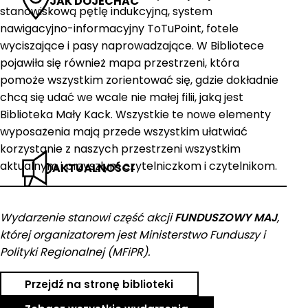
JAK DOJECHAĆ
stanowiskową pętlę indukcyjną, system
nawigacyjno-informacyjny ToTuPoint, fotele
wyciszające i pasy naprowadzające. W Bibliotece
pojawiła się również mapa przestrzeni, która
pomoże wszystkim zorientować się, gdzie dokładnie
chcą się udać we wcale nie małej filii, jaką jest
Biblioteka Mały Kack. Wszystkie te nowe elementy
wyposażenia mają przede wszystkim ułatwiać
korzystanie z naszych przestrzeni wszystkim
aktualnym i przyszłym czytelniczkom i czytelnikom.
AKTUALNOŚCI
Wydarzenie stanowi część akcji
FUNDUSZOWY MAJ
,
której organizatorem jest Ministerstwo Funduszy i
Polityki Regionalnej (MFiPR).
Przejdź na stronę biblioteki