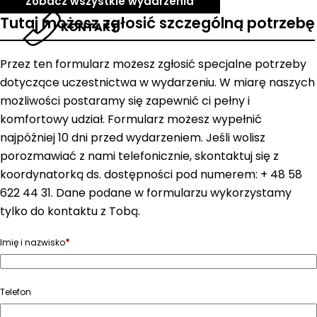
Zobacz wszystkie wydarzenia
Tutaj możesz zgłosić szczególną potrzebę
KONTAKT
Przez ten formularz możesz zgłosić specjalne potrzeby
dotyczące uczestnictwa w wydarzeniu. W miarę naszych
możliwości postaramy się zapewnić ci pełny i
komfortowy udział. Formularz możesz wypełnić
najpóźniej 10 dni przed wydarzeniem. Jeśli wolisz
porozmawiać z nami telefonicznie, skontaktuj się z
koordynatorką ds. dostępności pod numerem: + 48 58
622 44 31. Dane podane w formularzu wykorzystamy
tylko do kontaktu z Tobą.
*
Imię i nazwisko
Telefon