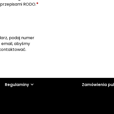
*
 przepisami RODO.
larz, podaj numer
s email, abyśmy
skontaktować.
Regulaminy
Zamówienia pu