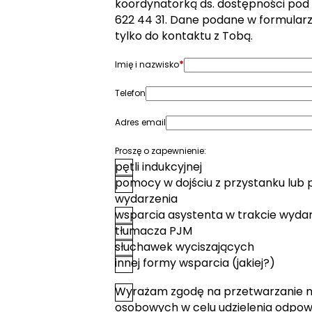
koordynatorką ds. dostępności pod
622 44 31. Dane podane w formular
tylko do kontaktu z Tobą.
*
Imię i nazwisko
Telefon
Adres email
Proszę o zapewnienie:
pętli indukcyjnej
pomocy w dojściu z przystanku lub 
wydarzenia
wsparcia asystenta w trakcie wyda
tłumacza PJM
słuchawek wyciszających
innej formy wsparcia (jakiej?)
Wyrażam zgodę na przetwarzanie 
*
Zgoda
osobowych w celu udzielenia odpowi