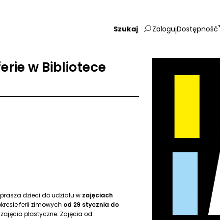
Zaloguj
Dostępność
Wpisz
szukaną
frazę:
erie w Bibliotece
aprasza dzieci do udziału w
zajęciach
resie ferii zimowych
od 29 stycznia do
 zajęcia plastyczne. Zajęcia od