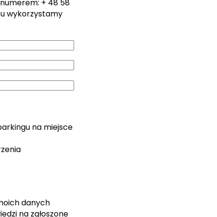
 numerem: + 48 58
zu wykorzystamy
parkingu na miejsce
rzenia
moich danych
edzi na zgłoszone