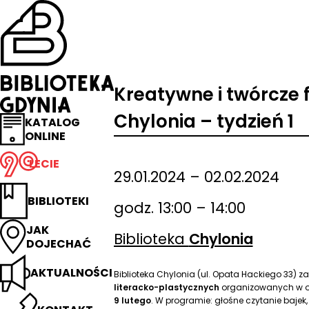
Przejdź
na
stronę
główną
Biblioteka
Gdynia
Kreatywne i twórcze f
Chylonia – tydzień 1
KATALOG
ONLINE
LECIE
29.01.2024 – 02.02.2024
BIBLIOTEKI
godz. 13:00 – 14:00
JAK
Biblioteka
Chylonia
DOJECHAĆ
AKTUALNOŚCI
Biblioteka Chylonia (ul. Opata Hackiego 33) z
literacko-plastycznych
organizowanych w ok
9 lutego
. W programie: głośne czytanie bajek,