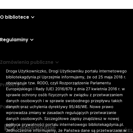
O bibliotece
Regulaminy
Zamówienia publiczne
Droga Użytkowniczko, Drogi Użytkowniku portalu internetowego
bibliotekagdynia.pl Uprzejmie informujemy, że od 25 maja 2018 r.
obowiązuje tzw. RODO, czyli Rozporządzenie Parlamentu
Projekty
Europejskiego i Rady (UE) 2016/679 z dnia 27 kwietnia 2016 r. w
sprawie ochrony osób fizycznych w związku z przetwarzaniem
danych osobowych i w sprawie swobodnego przepływu takich
Partnerzy
danych oraz uchylenia dyrektywy 95/46/WE. Nowe prawo
Rozmiar
wprowadza zmiany w zasadach regulujących przetwarzanie
domyślna czcionka
A
danych osobowych. Szczegółowe zapisy znajdziesz w nowej
czcionki
większa czcionka
A
KONTRAST:
ZWIĘKSZ
polityce prywatności portalu internetowego bibliotekagdynia.pl.
duża czcionka
Jednocześnie informujemy, że Państwa dane są przetwarzane w
ODSTĘPY