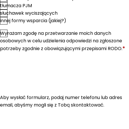
tłumacza PJM
słuchawek wyciszających
innej formy wsparcia (jakiej?)
Wyrażam zgodę na przetwarzanie moich danych
*
Zgoda
osobowych w celu udzielenia odpowiedzi na zgłoszone
*
potrzeby zgodnie z obowiązującymi przepisami RODO.
Aby wysłać formularz, podaj numer telefonu lub adres
email, abyśmy mogli się z Tobą skontaktować.