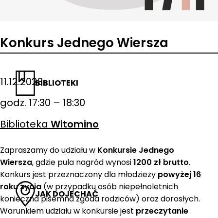
Konkurs Jednego Wiersza
11.12.2023
BIBLIOTEKI
godz. 17:30 – 18:30
Biblioteka
Witomino
Zapraszamy do udziału w
Konkursie Jednego
Wiersza
, gdzie pula nagród wynosi
1200 zł brutto
.
Konkurs jest przeznaczony dla młodzieży
powyżej 16
roku życia
(w przypadku osób niepełnoletnich
JAK DOJECHAĆ
konieczna pisemna zgoda rodziców) oraz dorosłych.
Warunkiem udziału w konkursie jest
przeczytanie